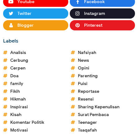
Youtube
Facebook
Twitter
Instagram
Blogger
Pinterest
Labels
Analisis
Nafsiyah
Cerbung
News
Cerpen
Opini
Doa
Parenting
family
Puisi
Fikih
Reportase
Hikmah
Resensi
Inspirasi
Sharing Kepenulisan
Kisah
Surat Pembaca
Komentar Politik
Teenager
Motivasi
Tsaqafah