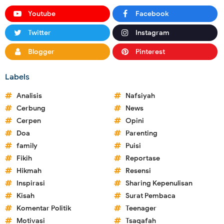
Youtube
Facebook
Twitter
Instagram
Blogger
Pinterest
Labels
Analisis
Nafsiyah
Cerbung
News
Cerpen
Opini
Doa
Parenting
family
Puisi
Fikih
Reportase
Hikmah
Resensi
Inspirasi
Sharing Kepenulisan
Kisah
Surat Pembaca
Komentar Politik
Teenager
Motivasi
Tsaqafah