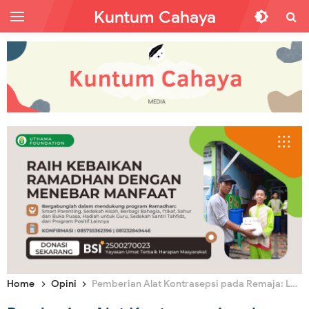
Kuntum Cahaya
Home
Opini
Pemberian Alat Kontrasepsi pada Remaja: Legalkan Zina?