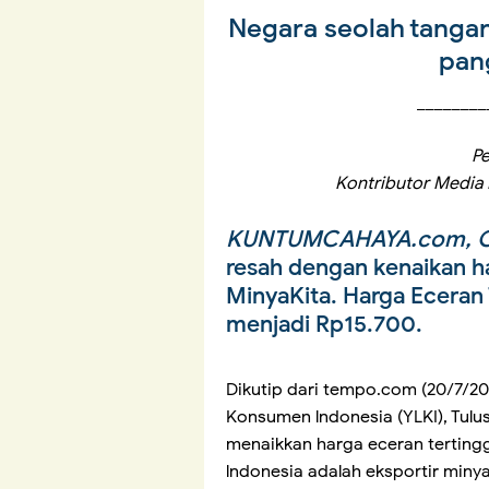
Negara seolah
tanga
pan
________
Pe
Kontributor Media 
KUNTUMCAHAYA.com, O
resah dengan kenaikan 
MinyaKita. Harga Eceran
menjadi Rp15.700.
Dikutip dari tempo.com (20/7/2
Konsumen lndonesia (YLKI), Tul
menaikkan harga eceran terting
lndonesia adalah eksportir min