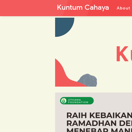
Kuntum Cahaya
About