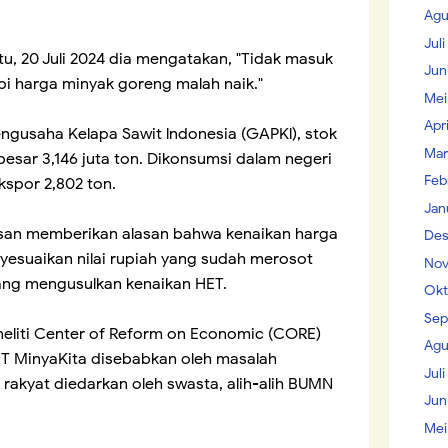
Agu
Jul
, 20 Juli 2024 dia mengatakan, "Tidak masuk
Jun
pi harga minyak goreng malah naik."
Mei
Apr
engusaha Kelapa Sawit lndonesia (GAPKl), stok
Mar
esar 3,146 juta ton. Dikonsumsi dalam negeri
Feb
kspor 2,802 ton.
Jan
Hasan memberikan alasan bahwa kenaikan harga
Des
yesuaikan nilai rupiah yang sudah merosot
Nov
yang mengusulkan kenaikan HET.
Okt
Sep
neliti Center of Reform on Economic (CORE)
Agu
T MinyaKita disebabkan oleh masalah
Juli
 rakyat diedarkan oleh swasta, alih-alih BUMN
Jun
Mei