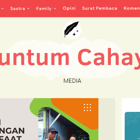
Opini
Surat Pembaca
Koment
Sastra
Family