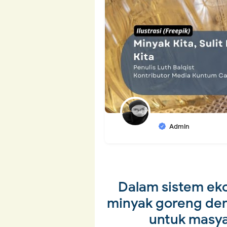
Admin
Dalam sistem eko
minyak goreng den
untuk masya