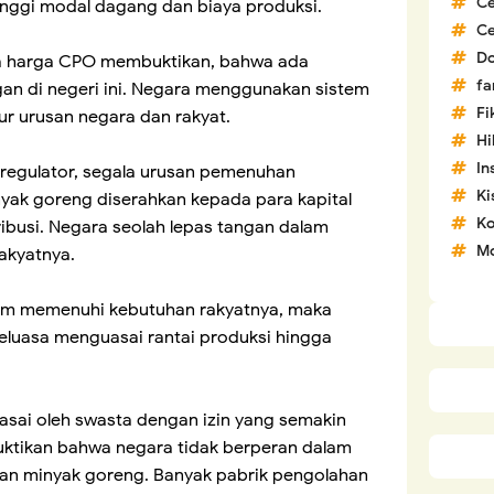
C
inggi modal dagang dan biaya produksi.
C
D
ya harga CPO membuktikan, bahwa ada
fa
gan di negeri ini. Negara menggunakan sistem
Fi
r urusan negara dan rakyat.
H
In
regulator, segala urusan pemenuhan
Ki
ak goreng diserahkan kepada para kapital
Ko
ribusi. Negara seolah lepas tangan dalam
Mo
akyatnya.
am memenuhi kebutuhan rakyatnya, maka
leluasa menguasai rantai produksi hingga
asai oleh swasta dengan izin yang semakin
ktikan bahwa negara tidak berperan dalam
an minyak goreng. Banyak pabrik pengolahan