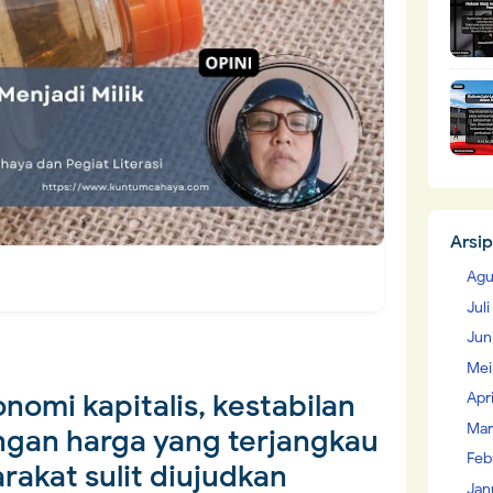
Arsip
Agu
Jul
Jun
Mei
nomi kapitalis, kestabilan
Apr
Mar
gan harga yang terjangkau
Feb
rakat sulit diujudkan
Jan