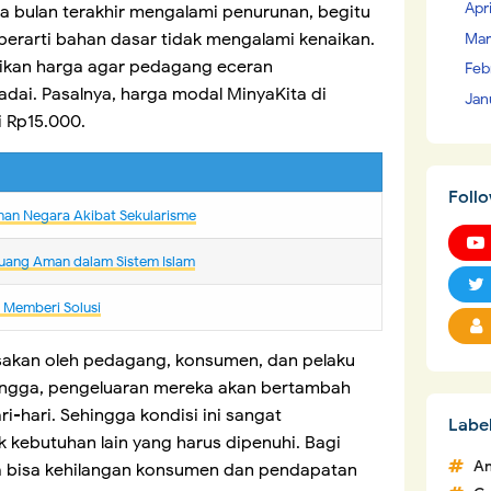
Apr
 bulan terakhir mengalami penurunan, begitu
erarti bahan dasar tidak mengalami kenaikan.
Mar
ikan harga agar pedagang eceran
Feb
ai. Pasalnya, harga modal MinyaKita di
Jan
i Rp15.000.
Foll
nan Negara Akibat Sekularisme
uang Aman dalam Sistem Islam
m Memberi Solusi
sakan oleh pedagang, konsumen, dan pelaku
ngga, pengeluaran mereka akan bertambah
-hari. Sehingga kondisi ini sangat
Labe
 kebutuhan lain yang harus dipenuhi. Bagi
An
 bisa kehilangan konsumen dan pendapatan