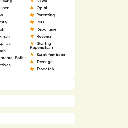
erbung
News
erpen
Opini
oa
Parenting
mily
Puisi
kih
Reportase
ikmah
Resensi
spirasi
Sharing
Kepenulisan
sah
Surat Pembaca
mentar Politik
Teenager
tivasi
Tsaqafah