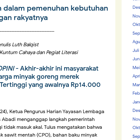
n dalam pemenuhan kebutuhan
Des
gan rakyatnya
Nov
Okt
______________________
Sep
Agu
nulis Luth Balqist
Jul
Kuntum Cahaya dan Pegiat Literasi
Jun
PINI
- Akhir-akhir ini masyarakat
Mei
harga minyak goreng merek
Apr
 Tertinggi yang awalnya Rp14.000
Mar
Feb
Jan
Des
024), Ketua Pengurus Harian Yayasan Lembaga
us Abadi menganggap langkah pemerintah
Nov
gi tidak masuk akal. Tulus mengatakan bahwa
Okt
yak sawit mentah (CPO), bahan baku minyak
Sep