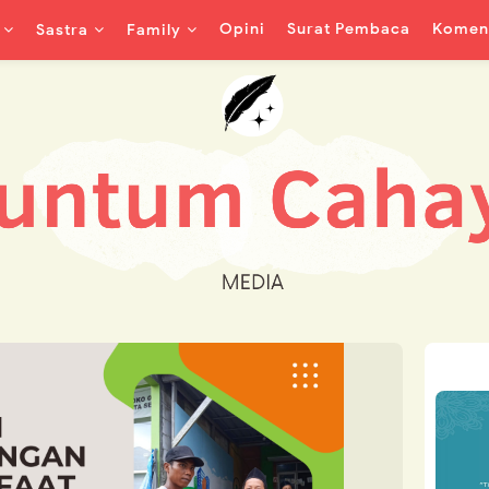
Opini
Surat Pembaca
Koment
Sastra
Family