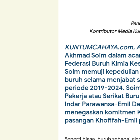
_______
Penu
Kontributor Media Kun
KUNTUMCAHAYA.com, A
Akhmad Soim dalam acara
Federasi Buruh Kimia Ke
Soim memuji kepedulian 
buruh selama menjabat s
periode 2019-2024. Soim 
Pekerja atau Serikat Bu
Indar Parawansa-Emil Dar
menegaskan komitmen K
pasangan Khofifah-Emil
Seperti biasa, buruh sebagai e