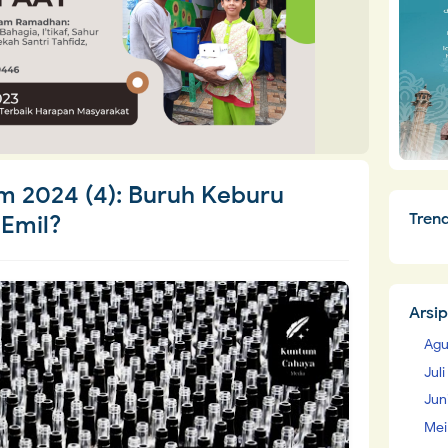
m 2024 (4): Buruh Keburu
Tren
-Emil?
Arsip
Agu
Jul
Jun
Mei