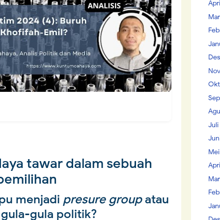
Apr
Mar
Feb
Jan
Des
Nov
Okt
Sep
Agu
Jul
Jun
Mei
daya tawar dalam sebuah
Apr
pemilihan
Mar
Feb
pu menjadi
presure group
atau
Jan
gula-gula politik?
Des