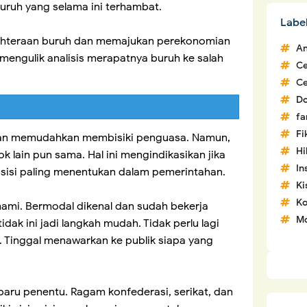
ruh yang selama ini terhambat.
Labe
jahteraan buruh dan memajukan perekonomian
An
 mengulik analisis merapatnya buruh ke salah
C
C
D
fa
Fi
aan memudahkan membisiki penguasa. Namun,
H
 lain pun sama. Hal ini mengindikasikan jika
In
osisi paling menentukan dalam pemerintahan.
Ki
Ko
mi. Bermodal dikenal dan sudah bekerja
Mo
dak ini jadi langkah mudah. Tidak perlu lagi
 Tinggal menawarkan ke publik siapa yang
baru penentu. Ragam konfederasi, serikat, dan