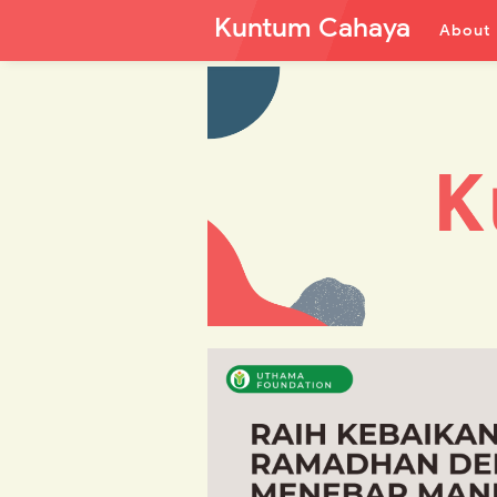
Kuntum Cahaya
About