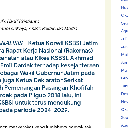
_____________________
Nov
Okt
lis Hanif Kristianto
Sep
tum Cahaya, Analis Politik dan Media
Agu
Jul
NALISIS
- Ketua Korwil KSBSI Jatim
Jun
 Rapat Kerja Nasional (Rakernas)
Mei
sehatan atau Kikes KSBSI. Akhmad
Apr
Emil Dardak terhadap kesejahteraan
Mar
ebagai Wakil Gubernur Jatim pada
Feb
juga Ketua Deklarator Serikat
Jan
ruh Pemenangan Pasangan Khofifah
Des
dak pada Pilgub 2018 lalu, ini
SBSI untuk terus mendukung
Nov
 pada periode 2024-2029.
Okt
Sep
Agu
lemen masyarakat yang jumlahnya banyak tak