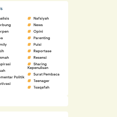
ls
alisis
Nafsiyah
erbung
News
erpen
Opini
oa
Parenting
mily
Puisi
kih
Reportase
ikmah
Resensi
spirasi
Sharing
Kepenulisan
sah
Surat Pembaca
mentar Politik
Teenager
tivasi
Tsaqafah