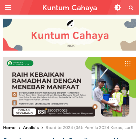
Kuntum Cahaya
Home
Analisis
Road to 2024 (36): Pemilu 2024 Keras, Lur!!