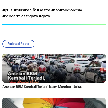
#puisi #puisihanifk #sastra #sastraindonesia
#sendarmiestogaza #gaza
Related Posts
Antrean BBM Kembali Terjadi lslam Memberi Solusi