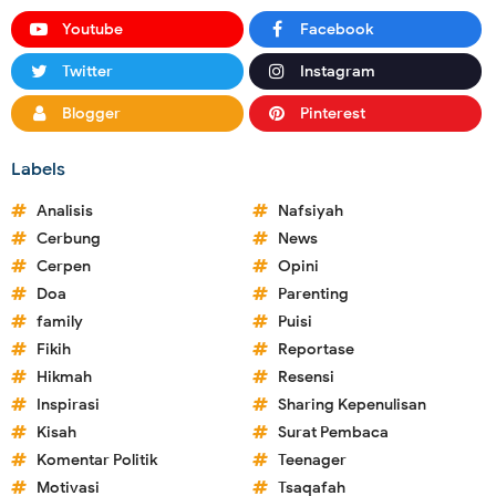
Youtube
Facebook
Twitter
Instagram
Blogger
Pinterest
Labels
Analisis
Nafsiyah
Cerbung
News
Cerpen
Opini
Doa
Parenting
family
Puisi
Fikih
Reportase
Hikmah
Resensi
Inspirasi
Sharing Kepenulisan
Kisah
Surat Pembaca
Komentar Politik
Teenager
Motivasi
Tsaqafah