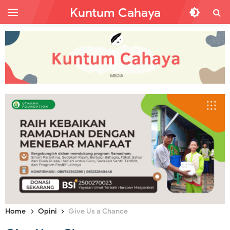
Kuntum Cahaya
Home
Opini
Give Us a Chance