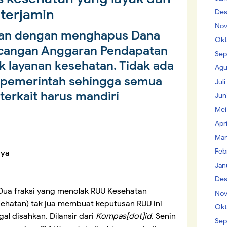
terjamin
Des
Nov
gan dengan menghapus Dana
Okt
ncangan Anggaran Pendapatan
Sep
k layanan kesehatan. Tidak ada
Agu
i pemerintah sehingga semua
Jul
terkait harus mandiri
Jun
Mei
______________________
Apr
Mar
Feb
aya
Jan
Des
Dua fraksi yang menolak RUU Kesehatan
Nov
hatan) tak jua membuat keputusan RUU ini
Okt
l disahkan. Dilansir dari
Kompas[dot]id
. Senin
Sep