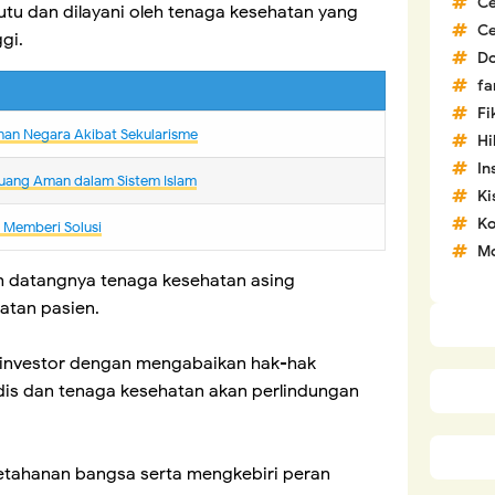
C
tu dan dilayani oleh tenaga kesehatan yang
C
ggi.
D
fa
Fi
nan Negara Akibat Sekularisme
H
In
uang Aman dalam Sistem Islam
Ki
Ko
m Memberi Solusi
Mo
 datangnya tenaga kesehatan asing
atan pasien.
 investor dengan mengabaikan hak-hak
is dan tenaga kesehatan akan perlindungan
tahanan bangsa serta mengkebiri peran