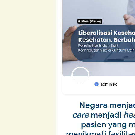
admin kc
Negara menja
care
menjadi
hea
pasien yang m
menikmati fasilit