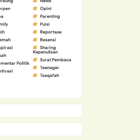
erbung
News
erpen
Opini
oa
Parenting
mily
Puisi
kih
Reportase
ikmah
Resensi
spirasi
Sharing
Kepenulisan
sah
Surat Pembaca
mentar Politik
Teenager
tivasi
Tsaqafah