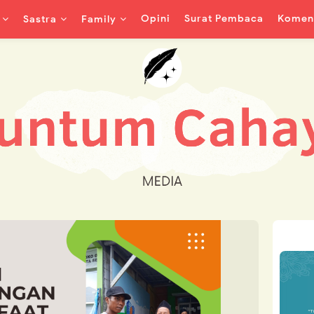
Opini
Surat Pembaca
Koment
Sastra
Family