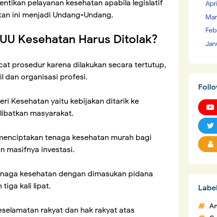
tikan pelayanan kesehatan apabila legislatif
Apr
an ini menjadi Undang-Undang.
Mar
Feb
U Kesehatan Harus Ditolak?
Jan
at prosedur karena dilakukan secara tertutup,
il dan organisasi profesi.
Foll
ri Kesehatan yaitu kebijakan ditarik ke
libatkan masyarakat.
 menciptakan tenaga kesehatan murah bagi
n masifnya investasi.
 tenaga kesehatan dengan dimasukan pidana
iga kali lipat.
Labe
An
elamatan rakyat dan hak rakyat atas