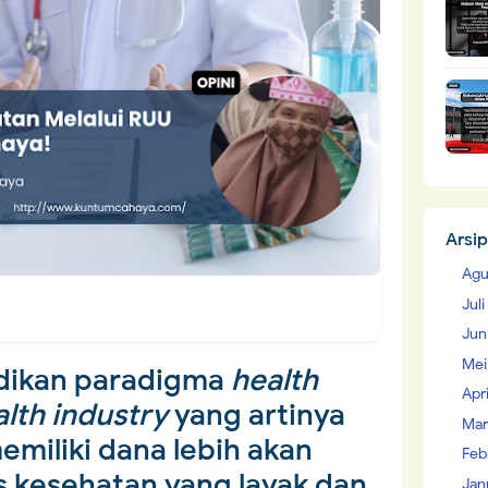
Arsip
Agu
Jul
Jun
Mei
dikan paradigma
health
Apr
lth industry
yang artinya
Mar
emiliki dana lebih akan
Feb
as kesehatan yang layak dan
Jan