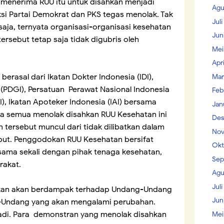
 RI menerima RUU itu untuk disahkan menjadi
Agu
i Partai Demokrat dan PKS tegas menolak. Tak
Jul
saja, ternyata organisasi-organisasi kesehatan
Jun
ersebut tetap saja tidak digubris oleh
Mei
Apr
berasal dari Ikatan Dokter Indonesia (IDI),
Mar
 (PDGI), Persatuan Perawat Nasional Indonesia
Feb
BI), Ikatan Apoteker Indonesia (IAI) bersama
Jan
a semua menolak disahkan RUU Kesehatan ini
Des
 tersebut muncul dari tidak dilibatkan dalam
Nov
but. Penggodokan RUU Kesehatan bersifat
Okt
sama sekali dengan pihak tenaga kesehatan,
Sep
rakat.
Agu
Juli
ahkan akan berdampak terhadap Undang-Undang
Jun
ng-Undang yang akan mengalami perubahan.
adi. Para demonstran yang menolak disahkan
Mei