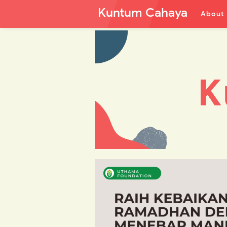
Kuntum Cahaya
About