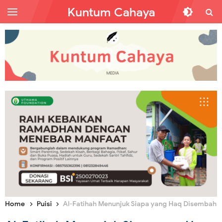
Kuntum Cahaya
Home
Puisi
Al-Fatihah Menunjuk Siapa yang Haq Disembah