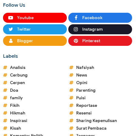
Follow Us
Youtube
Facebook
Twitter
Instagram
Blogger
Pinterest
Labels
Analisis
Nafsiyah
Cerbung
News
Cerpen
Opini
Doa
Parenting
family
Puisi
Fikih
Reportase
Hikmah
Resensi
Inspirasi
Sharing Kepenulisan
Kisah
Surat Pembaca
Komentar Politik
Teenager