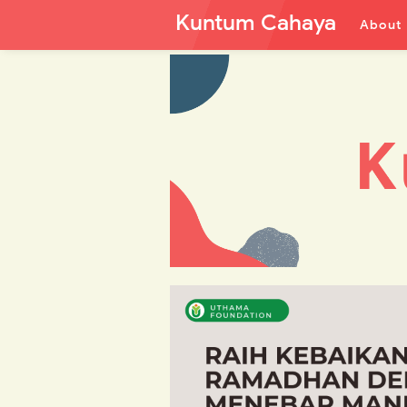
Kuntum Cahaya
About