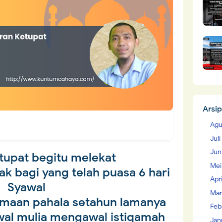
Arsip
Agu
Jul
Jun
tupat begitu melekat
Mei
k bagi yang telah puasa 6 hari
Apr
Syawal
Mar
maan pahala setahun lamanya
Feb
awal mulia mengawal istiqamah
Jan