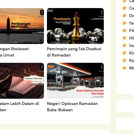
C
C
D
fa
Fi
H
In
angan Sholawat
Pemimpin yang Tak Disebut
Ki
a Umat
di Ramadan
Ko
Mo
elam Lebih Dalam di
Negeri Oplosan Ramadan
dan
Buka-Bukaan