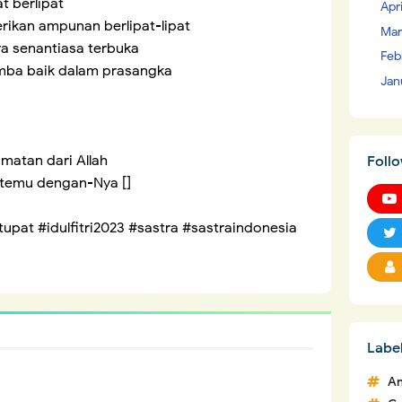
t berlipat
Apr
ikan ampunan berlipat-lipat
Mar
 senantiasa terbuka
Feb
mba baik dalam prasangka
Jan
matan dari Allah
Foll
temu dengan-Nya []
tupat #idulfitri2023 #sastra #sastraindonesia
Labe
An