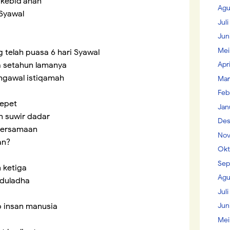
 kebid'ahan
Agu
 Syawal
Jul
Jun
Mei
 telah puasa 6 hari Syawal
Apr
 setahun lamanya
engawal istiqamah
Mar
Feb
lepet
Jan
 suwir dadar
Des
bersamaan
Nov
an?
Okt
Sep
 ketiga
Agu
 Iduladha
Juli
Jun
p insan manusia
Mei