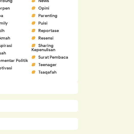
erbung
News
erpen
Opini
oa
Parenting
mily
Puisi
kih
Reportase
ikmah
Resensi
spirasi
Sharing
Kepenulisan
sah
Surat Pembaca
mentar Politik
Teenager
tivasi
Tsaqafah