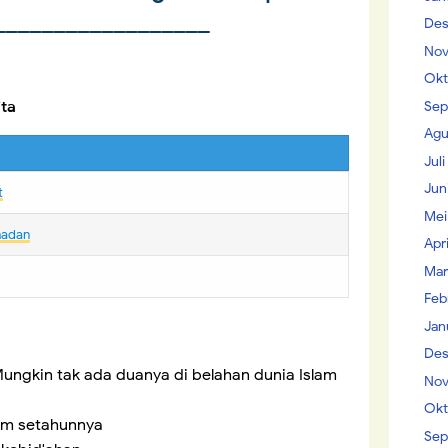
__________________
Des
Nov
Okt
ita
Sep
Agu
Jul
Jun
t
Mei
madan
Apr
Mar
Feb
Jan
Des
ungkin tak ada duanya di belahan dunia Islam
Nov
Okt
lam setahunnya
Sep