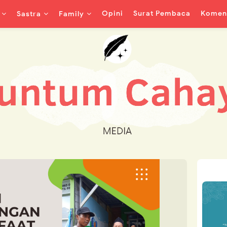
Opini
Surat Pembaca
Koment
Sastra
Family