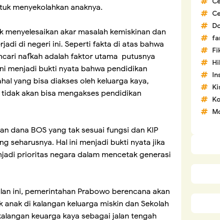
C
tuk menyekolahkan anaknya.
C
D
uk menyelesaikan akar masalah kemiskinan dan
fa
adi di negeri ini. Seperti fakta di atas bahwa
Fi
ncari nafkah adalah faktor utama putusnya
H
Ini menjadi bukti nyata bahwa pendidikan
In
l yang bisa diakses oleh keluarga kaya,
Ki
 tidak akan bisa mengakses pendidikan
Ko
Mo
an dana BOS yang tak sesuai fungsi dan KIP
g seharusnya. Hal ini menjadi bukti nyata jika
enjadi prioritas negara dalam mencetak generasi
lan ini, pemerintahan Prabowo berencana akan
 anak di kalangan keluarga miskin dan Sekolah
kalangan keuarga kaya sebagai jalan tengah