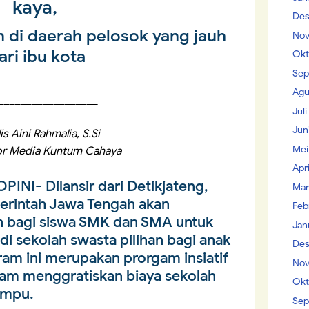
kaya,
Des
n di daerah pelosok yang jauh
Nov
ari ibu kota
Okt
Sep
Agu
__________________
Jul
Jun
is Aini Rahmalia, S.Si
Mei
or Media Kuntum Cahaya
Apr
OPINI
- Dilansir dari Detikjateng,
Mar
erintah Jawa Tengah akan
Feb
 bagi siswa SMK dan SMA untuk
Jan
di sekolah swasta pilihan bagi anak
Des
am ini merupakan prorgam insiatif
Nov
lam menggratiskan biaya sekolah
Okt
ampu.
Sep