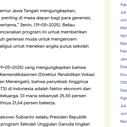
Agu
bernur Jawa Tengah mengungkapkan,
Jul
 penting di masa depan bagi para generasi,
Jun
pertama,” Senin, (19-05-2025). Beliau
Mei
ncanakan program ini untuk memberikan
Apr
ruh generasi muda untuk mengenyam
Mar
kaligus untuk menekan angka putus sekolah
Feb
Jan
Des
19-05-2025) yang mengungkapkan bahwa
 Kemendikdasmen (Direktur Pendidikan Vokasi
Nov
dan Menengah), bahwa penyebab tingginya
Okt
ATS) di Indonesia adalah faktor ekonomi dan
Sep
keluarga. Di mana sebanyak 25,55 persen
Agu
ihnya 21,64 persen bekerja.
Juli
Jun
Prabowo Subianto selaku Presiden Republik
Mei
program Sekolah Unggulan Garuda tingkat