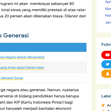
Apr
Program ini akan membiayai sebanyak 80
Mar
 total siswa yang memiliki prestasi di atas rata-
Feb
ya 20 persen akan dikenakan biaya. Dilansir dari
Jan
p Generasi
Foll
nan Negara Akibat Sekularisme
uang Aman dalam Sistem Islam
m Memberi Solusi
rga negara atau generasi. Namun, nyatanya
tervensi di bidang pendidikan hanya berupa
Labe
h) dan KIP (Kartu Indonesia Pintar) bagi
An
ebut hanyalah menjadi bantalan ekonomi