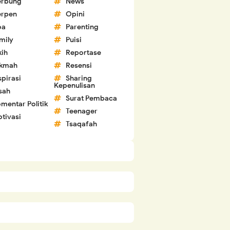
erbung
News
erpen
Opini
oa
Parenting
mily
Puisi
kih
Reportase
ikmah
Resensi
spirasi
Sharing
Kepenulisan
sah
Surat Pembaca
mentar Politik
Teenager
tivasi
Tsaqafah