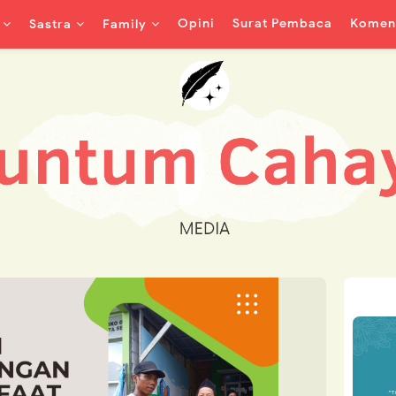
Opini
Surat Pembaca
Koment
Sastra
Family