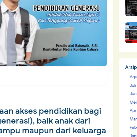
Arsip
Agu
Jul
Jun
Mei
aan akses pendidikan bagi
Apr
enerasi), baik anak dari
Mar
Feb
ampu maupun dari keluarga
Jan