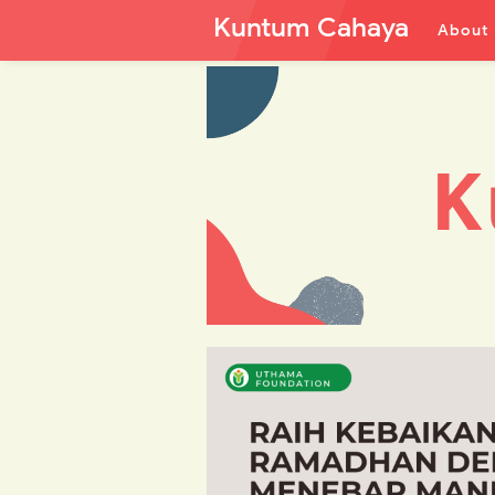
Kuntum Cahaya
About