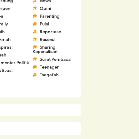
erbung
News
erpen
Opini
oa
Parenting
mily
Puisi
kih
Reportase
ikmah
Resensi
spirasi
Sharing
Kepenulisan
sah
Surat Pembaca
mentar Politik
Teenager
tivasi
Tsaqafah