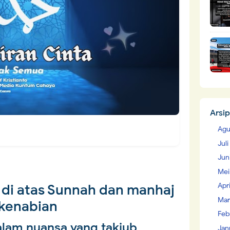
Arsip
Agu
Jul
Jun
Mei
Apr
i di atas Sunnah dan manhaj
Mar
kenabian
Feb
alam nuansa yang takjub
Jan