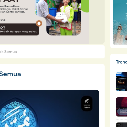
 Tak Semua
Tren
k Semua