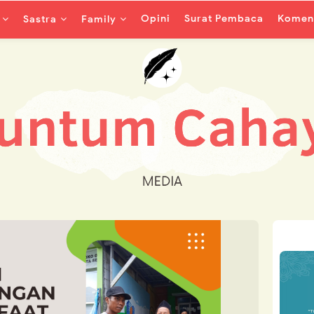
Opini
Surat Pembaca
Koment
Sastra
Family