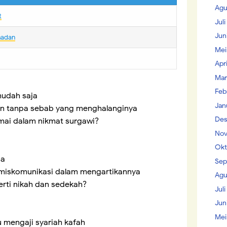
Agu
t
Jul
Jun
madan
Mei
Apr
Mar
Feb
mudah saja
Jan
n tanpa sebab yang menghalanginya
Des
ai dalam nikmat surgawi?
Nov
Okt
ba
Sep
 miskomunikasi dalam mengartikannya
Agu
perti nikah dan sedekah?
Juli
Jun
Mei
mengaji syariah kafah