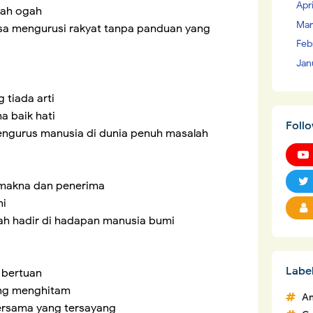
Apr
dah ogah
Mar
a mengurusi rakyat tanpa panduan yang
Feb
Jan
tiada arti
a baik hati
Foll
engurus manusia di dunia penuh masalah
 makna dan penerima
ni
llah hadir di hadapan manusia bumi
Labe
 bertuan
ang menghitam
An
rsama yang tersayang