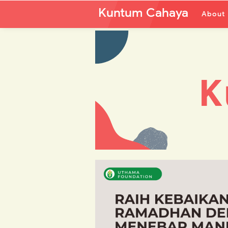
Kuntum Cahaya
About