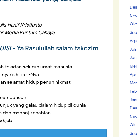
Des
________________
Nov
Okt
lis Hanif Kristianto
or Media Kuntum Cahaya
Sep
Agu
ISI
- Ya Rasulullah salam takdzim
Jul
Jun
Mei
h teladan seluruh umat manusia
syariah dari-Nya
Apr
an selamat hidup penuh nikmat
Mar
Feb
du membuncah
Jan
unjuk yang galau dalam hidup di dunia
Des
ah dan manhaj kenabian
Nov
takjub
Okt
Sep