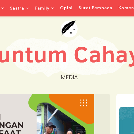
Opini
Surat Pembaca
Koment
Sastra
Family