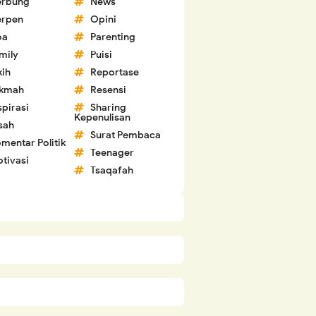
erbung
News
erpen
Opini
oa
Parenting
mily
Puisi
kih
Reportase
ikmah
Resensi
spirasi
Sharing
Kepenulisan
sah
Surat Pembaca
mentar Politik
Teenager
tivasi
Tsaqafah