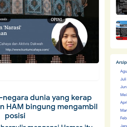
Arsip
Agu
Jul
Jun
Mei
-negara dunia yang kerap
Apr
an HAM bingung mengambil
Mar
posisi
Feb
Jan