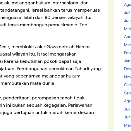
 selalu melanggar hukum internasional dan
Agu
ditandatangani. Israel bahkan terus memperluas
Jul
enguasai lebih dari 80 persen wilayah itu.
Jun
di terus membangun pemukiman di Tepi
Mei
Apr
Mar
Mesir, memblokir Jalur Gaza setelah Hamas
Feb
ai wilayah itu. Israel mengatakan
Jan
asi karena kebutuhan pokok dapat saja
njataan. Pembangunan pemukiman Yahudi yang
Des
Barat yang sebenarnya melanggar hukum
Nov
a membutakan mata dunia.
Okt
Sep
r, penderitaan, perampasan tanah tidak
Agu
in ini bukan sebuah kegagalan. Perlawanan
Juli
s juga bertujuan untuk meraih kemerdekaan
Jun
Mei