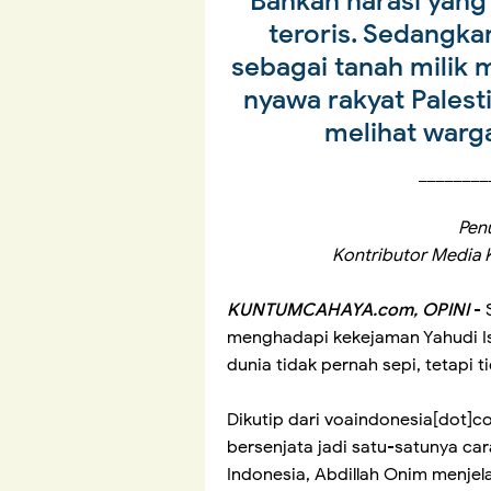
Bahkan narasi yang
teroris. Sedangka
sebagai tanah milik
nyawa rakyat Palesti
melihat warga
________
Pen
Kontributor Media 
KUNTUMCAHAYA.com, OPINI
- 
menghadapi kekejaman Yahudi Isr
dunia tidak pernah sepi, tetapi 
Dikutip dari voaindonesia[dot]c
bersenjata jadi satu-satunya car
Indonesia, Abdillah Onim menjel