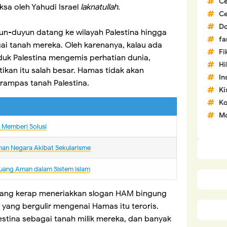
C
sa oleh Yahudi Israel
laknatullah
.
C
D
un-duyun datang ke wilayah Palestina hingga
fa
ai tanah mereka. Oleh karenanya, kalau ada
Fi
k Palestina mengemis perhatian dunia,
H
kan itu salah besar. Hamas tidak akan
In
merampas tanah Palestina.
Ki
Ko
Mo
m Memberi Solusi
nan Negara Akibat Sekularisme
uang Aman dalam Sistem Islam
yang kerap meneriakkan slogan HAM bingung
 yang bergulir mengenai Hamas itu teroris.
tina sebagai tanah milik mereka, dan banyak