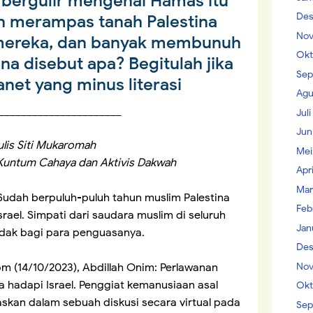
 bergulir mengenai Hamas itu
Des
n merampas tanah Palestina
Nov
 mereka, dan banyak membunuh
Okt
na disebut apa? Begitulah jika
Sep
net yang minus literasi
Agu
______________________
Jul
Jun
ulis Siti Mukaromah
Mei
Kuntum Cahaya dan Aktivis Dakwah
Apr
Mar
Sudah berpuluh-puluh tahun muslim Palestina
Feb
ael. Simpati dari saudara muslim di seluruh
Jan
tidak bagi para penguasanya.
Des
Nov
om (14/10/2023), Abdillah Onim: Perlawanan
a hadapi Israel. Penggiat kemanusiaan asal
Okt
askan dalam sebuah diskusi secara virtual pada
Sep