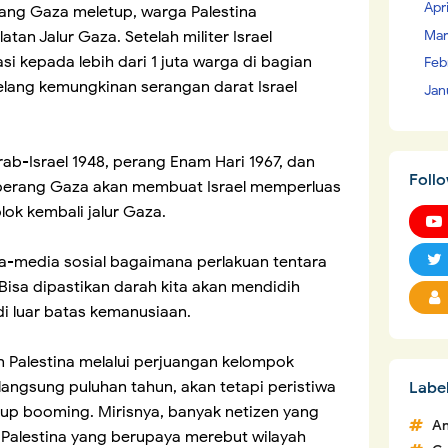
Apr
rang Gaza meletup, warga Palestina
Mar
tan Jalur Gaza. Setelah militer Israel
i kepada lebih dari 1 juta warga di bagian
Feb
lang kemungkinan serangan darat Israel
Jan
ab-Israel 1948, perang Enam Hari 1967, dan
Foll
i perang Gaza akan membuat Israel memperluas
ok kembali jalur Gaza.
dia-media sosial bagaimana perlakuan tentara
. Bisa dipastikan darah kita akan mendidih
 di luar batas kemanusiaan.
 Palestina melalui perjuangan kelompok
langsung puluhan tahun, akan tetapi peristiwa
Labe
kup booming. Mirisnya, banyak netizen yang
An
 Palestina yang berupaya merebut wilayah