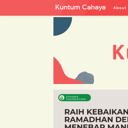
Kuntum Cahaya
About