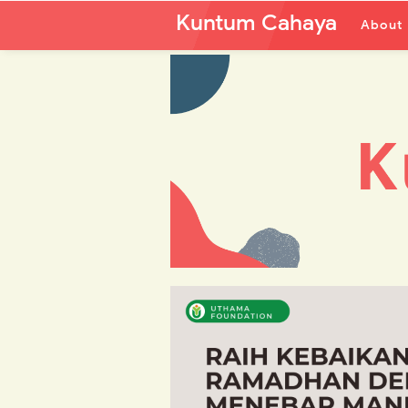
Kuntum Cahaya
About