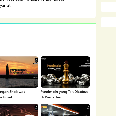
ariat
angan Sholawat
Pemimpin yang Tak Disebut
a Umat
di Ramadan