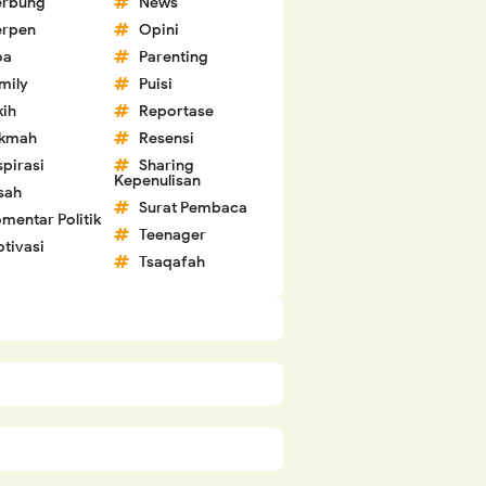
erbung
News
erpen
Opini
oa
Parenting
mily
Puisi
kih
Reportase
ikmah
Resensi
spirasi
Sharing
Kepenulisan
sah
Surat Pembaca
mentar Politik
Teenager
tivasi
Tsaqafah