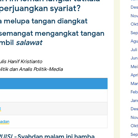
erjuangkan syariat?
Des
Nov
a melupa tangan diangkat
Okt
 semangat mengangkat tangan
Sep
mbil
salawat
Agu
Jul
Jun
lis Hanif Kristianto
Mei
itik dan Analis Politik-Media
Apr
Mar
Feb
Jan
t
Des
Nov
madan
Okt
Sep
ISI -
Syahdan malam ini hamba