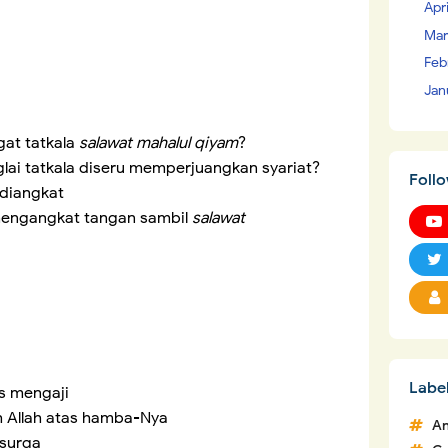
Apr
Mar
Feb
Jan
gat tatkala
salawat mahalul qiyam
?
nglai tatkala diseru memperjuangkan syariat?
Foll
diangkat
mengangkat tangan sambil
salawat
Labe
as mengaji
 Allah atas hamba-Nya
An
 surga