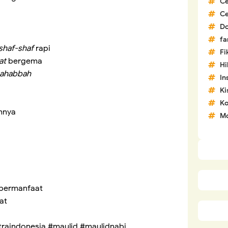
C
C
D
fa
shaf-shaf
rapi
Fi
at
bergema
H
ahabbah
In
Ki
Ko
ahnya
Mo
 bermanfaat
at
straindonesia #maulid #maulidnabi