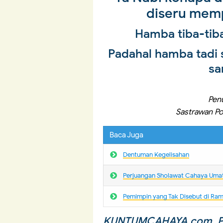
diseru memp
Hamba tiba-tib
Padahal hamba tadi
sa
Penu
Sastrawan Pol
Baca Juga
Dentuman Kegelisahan
Perjuangan Sholawat Cahaya Uma
Pemimpin yang Tak Disebut di Ra
KUNTUMCAHAYA.com, PU