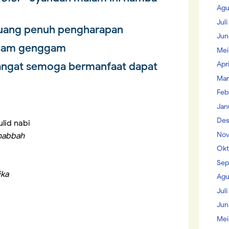
Agu
Jul
uang penuh pengharapan
Jun
lam genggam
Mei
Apr
mangat semoga bermanfaat dapat
Mar
Feb
Jan
Des
lid nabi
Nov
habbah
Okt
Sep
ika
Agu
Juli
Jun
Mei