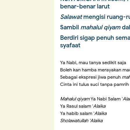
benar-benar larut
Salawat
mengisi ruang-r
Sambil
mahalul qiyam
da
Berdiri sigap penuh se
syafaat
Ya Nabi, mau tanya sedikit saja
Boleh kan hamba merayakan mau
Sebagai ekspresi jiwa penuh
ma
Cinta ini tulus suci tanpa pamrih
Mahalul qiyam
Ya Nabi Salam '
Ala
Ya Rasul salam '
Alaika
Ya habib salam '
Alaika
Sholawatullah 'Alaika