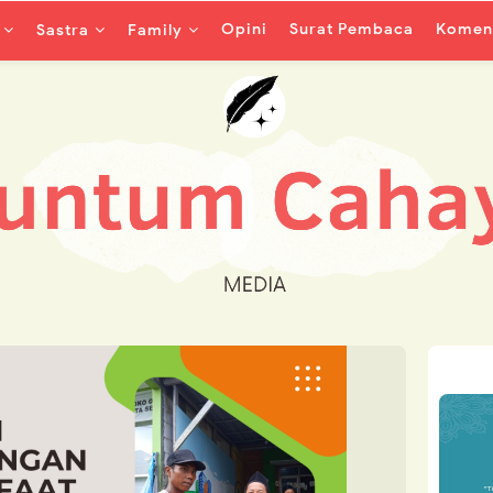
Opini
Surat Pembaca
Koment
Sastra
Family