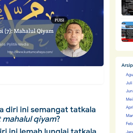
Arsip
Agu
Jul
Jun
Mei
 diri ini semangat tatkala
Apr
Mar
t
mahalul qiyam
?
Feb
i ini lemah lunglai tatkala
Jan