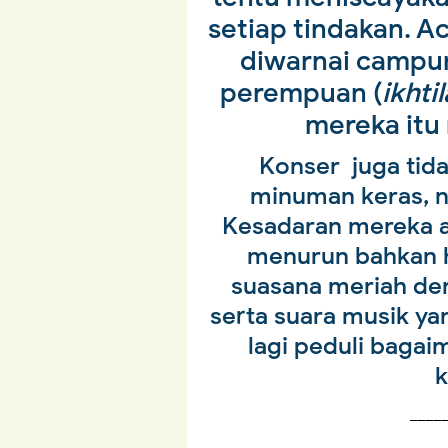
setiap tindakan. 
diwarnai campur 
perempuan (
ikhtil
mereka itu
Konser juga tida
minuman keras, n
Kesadaran mereka a
menurun bahkan h
suasana meriah d
serta suara musik y
lagi peduli baga
____