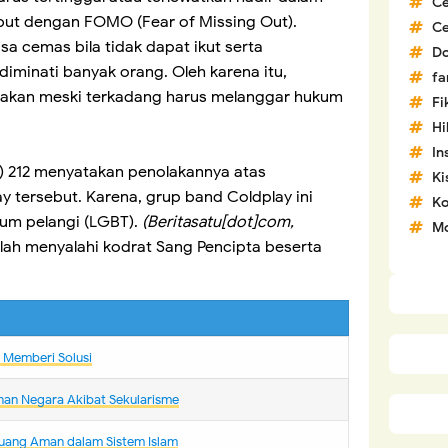
C
sebut dengan FOMO (Fear of Missing Out).
C
a cemas bila tidak dapat ikut serta
D
iminati banyak orang. Oleh karena itu,
fa
ahakan meski terkadang harus melanggar hukum
Fi
H
In
) 212 menyatakan penolakannya atas
Ki
y tersebut. Karena, grup band Coldplay ini
Ko
um pelangi (LGBT).
(Beritasatu[dot]com,
Mo
 telah menyalahi kodrat Sang Pencipta beserta
m Memberi Solusi
nan Negara Akibat Sekularisme
uang Aman dalam Sistem Islam