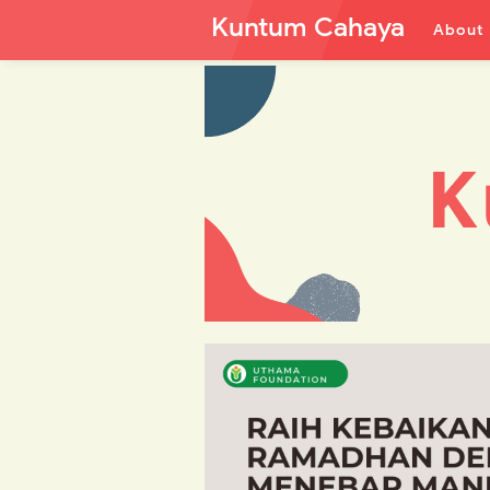
Kuntum Cahaya
About