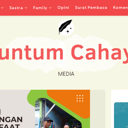
Opini
Surat Pembaca
Koment
Sastra
Family