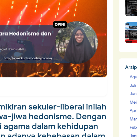
Arsip
Agu
Jul
Jun
Mei
kiran sekuler-liberal inilah
Apr
iwa-jiwa hedonisme. Dengan
Mar
lai agama dalam kehidupan
Feb
an adanya kebebasan dalam
Jan