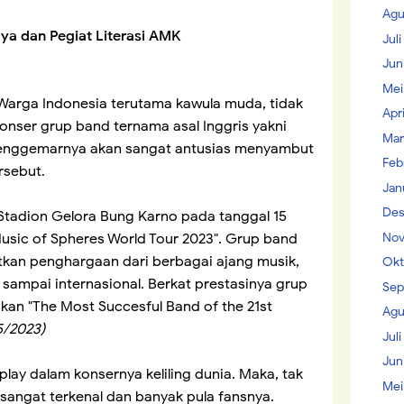
Agu
ya dan Pegiat Literasi AMK
Jul
Jun
Mei
Warga Indonesia terutama kawula muda, tidak
Apr
konser grup band ternama asal Inggris yakni
Mar
 penggemarnya akan sangat antusias menyambut
Feb
rsebut.
Jan
Des
 Stadion Gelora Bung Karno pada tanggal 15
Nov
usic of Spheres World Tour 2023". Grup band
kan penghargaan dari berbagai ajang musik,
Okt
s sampai internasional. Berkat prestasinya grup
Sep
an "The Most Succesful Band of the 21st
Agu
5/2023)
Juli
Jun
lay dalam konsernya keliling dunia. Maka, tak
Mei
 sangat terkenal dan banyak pula fansnya.