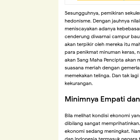
Sesungguhnya, pemikiran sekuler-
hedonisme. Dengan jauhnya nilai
meniscayakan adanya kebebasan 
cenderung diwarnai campur baur 
akan terpikir oleh mereka itu ma
para penikmat minuman keras, n
akan Sang Maha Pencipta akan m
suasana meriah dengan gemerla
memekakan telinga. Dan tak lag
kekurangan.
Minimnya Empati dan
Bila melihat kondisi ekonomi yan
dibilang sangat memprihatinka
ekonomi sedang meningkat. Nam
dan Indonesia termasuk negara t