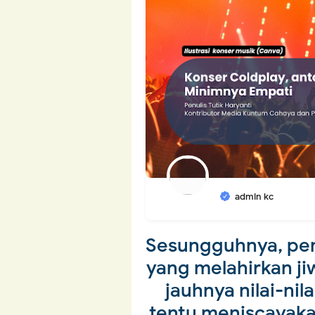
admin kc
Sesungguhnya, pemi
yang melahirkan j
jauhnya nilai-ni
tentu meniscayak