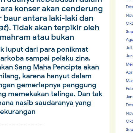
Acara konser akan cenderung
Des
Nov
baur antara laki-laki dan
Okt
at
). Tidak akan terpikir oleh
Sep
 mahram atau bukan
Agu
k luput dari para penikmat
Jul
Jun
arkoba sampai pelaku zina.
Mei
kan Sang Maha Pencipta akan
Apr
ilang, karena hanyut dalam
Mar
engan gemerlapnya panggung
Feb
ang memekakan telinga. Dan tak
Jan
imana nasib saudaranya yang
Des
kekurangan
Nov
Okt
___________________
Sep