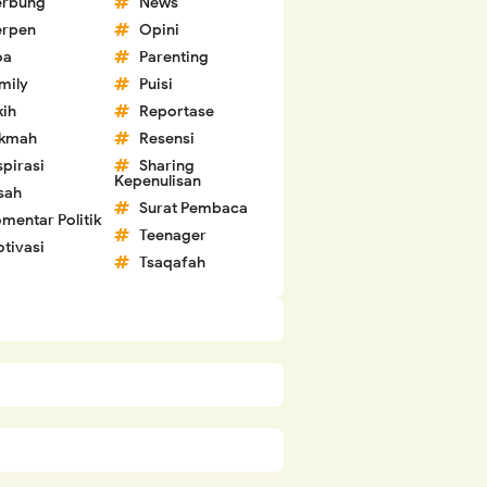
erbung
News
erpen
Opini
oa
Parenting
mily
Puisi
kih
Reportase
ikmah
Resensi
spirasi
Sharing
Kepenulisan
sah
Surat Pembaca
mentar Politik
Teenager
tivasi
Tsaqafah