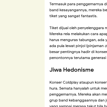
Termasuk para penggemarnya di
band kesayangannya, mereka be
tiket yang sangat fantastis.
Tiket dijual oleh penyelenggara m
Mereka rela melakukan cara apap
harus menguras tabungan, ada 
ada pula lewat pinjol (pinjaman
o
besar pentingnya hadir di konse
penontonnya terutama generas
Jiwa Hedonisme
Konser Coldplay ataupun konser-
hura. Semata hanyalah untuk me
penggemarnya. Mereka akan mera
grup band kebanggaannya dan ju
yang sampai merasa takut bila ha