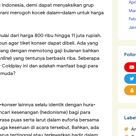
Apr
 Indonesia, demi dapat menyaksikan grup
Mar
rani merogoh kocek dalam-dalam untuk harga
Feb
Jan
ulai dari harga 800 ribu hingga 11 juta rupiah.
un agar tiket konser dapat dibeli. Ada yang
yang dengan memotong gaji bulanan bahkan
Foll
nline
) yang tentunya berbasis riba. Seberapa
r Coldplay ini dan adakah manfaat bagi para
i muda?
konser lainnya selalu identik dengan hura-
ncari kesenangan (hedonisme) bagi para
Labe
sa puas serta larut dalam euforia bersama
ga keseruan di acara tersebut. Bahkan, ada
An
rus tertinggal atau terlewatkan hadir dalam