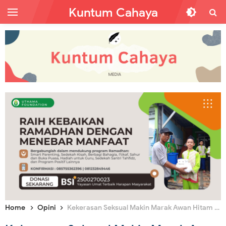
Kuntum Cahaya
Home
Opini
Kekerasan Seksual Makin Marak Awan Hitam bagi Kehidupan Anak