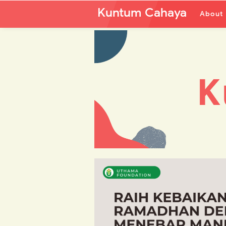
Kuntum Cahaya
About