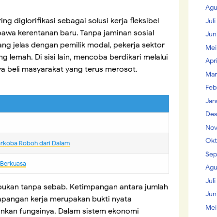
Agu
 diglorifikasi sebagai solusi kerja fleksibel
Jul
awa kerentanan baru. Tanpa jaminan sosial
Jun
ang jelas dengan pemilik modal, pekerja sektor
Mei
g lemah. Di sisi lain, mencoba berdikari melalui
Apr
a beli masyarakat yang terus merosot.
Mar
Feb
Jan
Des
Nov
Okt
arkoba Roboh dari Dalam
Sep
 Berkuasa
Agu
Juli
 bukan tanpa sebab. Ketimpangan antara jumlah
Jun
lapangan kerja merupakan bukti nyata
Mei
nkan fungsinya. Dalam sistem ekonomi