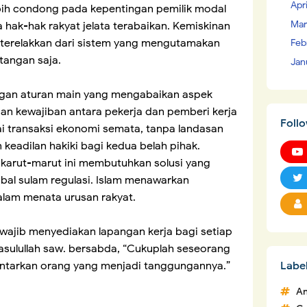
Apr
 lebih condong pada kepentingan pemilik modal
Mar
 hak-hak rakyat jelata terabaikan. Kemiskinan
ak terelakkan dari sistem yang mengutamakan
Feb
 tangan saja.
Jan
engan aturan main yang mengabaikan aspek
dan kewajiban antara pekerja dan pemberi kerja
Foll
i transaksi ekonomi semata, tanpa landasan
eadilan hakiki bagi kedua belah pihak.
 karut-marut ini membutuhkan solusi yang
bal sulam regulasi. Islam menawarkan
alam menata urusan rakyat.
wajib menyediakan lapangan kerja bagi setiap
asulullah saw. bersabda, “Cukuplah seseorang
Labe
antarkan orang yang menjadi tanggungannya.”
An