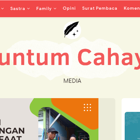
Opini
Surat Pembaca
Koment
Sastra
Family