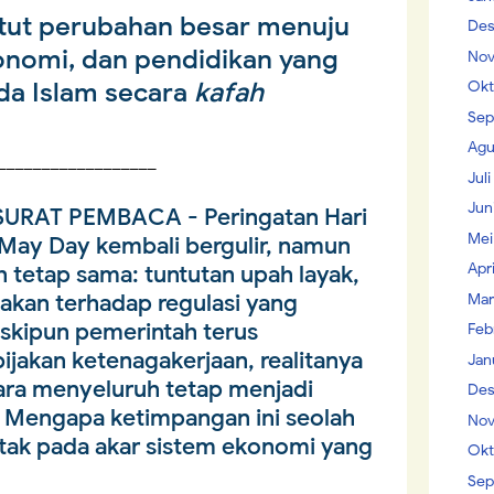
tut perubahan besar menuju
Des
konomi, dan pendidikan yang
Nov
da Islam secara
kafah
Okt
Sep
Agu
__________________
Jul
Jun
SURAT PEMBACA
- Peringatan Hari
Mei
 May Day kembali bergulir, namun
Apr
 tetap sama: tuntutan upah layak,
lakan terhadap regulasi yang
Mar
skipun pemerintah terus
Feb
jakan ketenagakerjaan, realitanya
Jan
ara menyeluruh tetap menjadi
Des
i. Mengapa ketimpangan ini seolah
Nov
tak pada akar sistem ekonomi yang
Okt
Sep