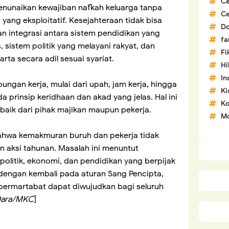
C
nunaikan kewajiban nafkah keluarga tanpa
C
 yang eksploitatif. Kesejahteraan tidak bisa
D
an integrasi antara sistem pendidikan yang
fa
, sistem politik yang melayani rakyat, dan
Fi
ta secara adil sesuai syariat.
H
In
bungan kerja, mulai dari upah, jam kerja, hingga
Ki
 prinsip keridhaan dan akad yang jelas. Hal ini
Ko
baik dari pihak majikan maupun pekerja.
Mo
ahwa kemakmuran buruh dan pekerja tidak
 aksi tahunan. Masalah ini menuntut
olitik, ekonomi, dan pendidikan yang berpijak
 dengan kembali pada aturan Sang Pencipta,
bermartabat dapat diwujudkan bagi seluruh
ara/MKC
]