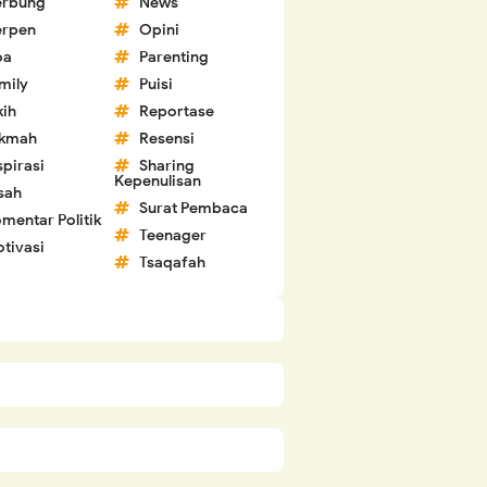
erbung
News
erpen
Opini
oa
Parenting
mily
Puisi
kih
Reportase
ikmah
Resensi
spirasi
Sharing
Kepenulisan
sah
Surat Pembaca
mentar Politik
Teenager
tivasi
Tsaqafah