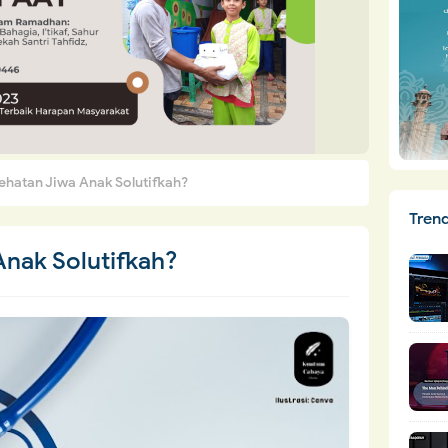
ehatan Jiwa Anak Solutifkah?
Tren
nak Solutifkah?