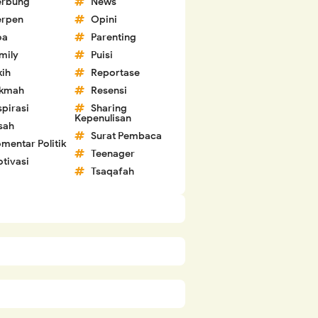
erbung
News
erpen
Opini
oa
Parenting
mily
Puisi
kih
Reportase
ikmah
Resensi
spirasi
Sharing
Kepenulisan
sah
Surat Pembaca
mentar Politik
Teenager
tivasi
Tsaqafah