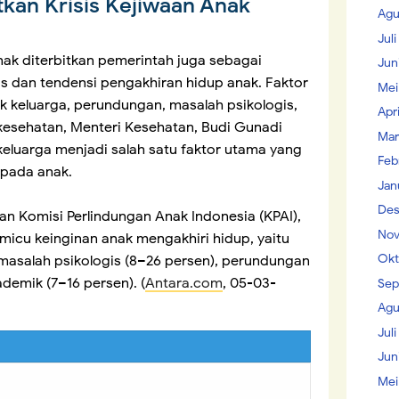
tkan Krisis Kejiwaan Anak
Agu
Jul
Anak diterbitkan pemerintah juga sebagai
Jun
s dan tendensi pengakhiran hidup anak. Faktor
Mei
ik keluarga, perundungan, masalah psikologis,
Apr
 kesehatan, Menteri Kesehatan, Budi Gunadi
Mar
eluarga menjadi salah satu faktor utama yang
Feb
 pada anak.
Jan
Des
an Komisi Perlindungan Anak Indonesia (KPAI),
Nov
icu keinginan anak mengakhiri hidup, yaitu
Okt
, masalah psikologis (8–26 persen), perundungan
ademik (7–16 persen). (
Antara.com
, 05-03-
Sep
Agu
Juli
Jun
Mei