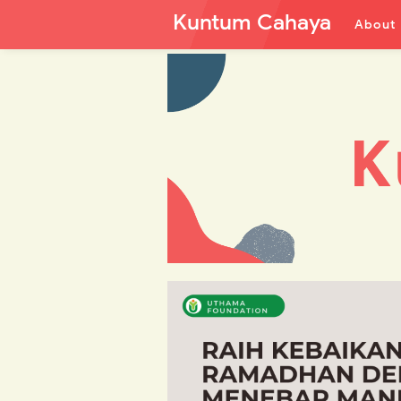
Kuntum Cahaya
About