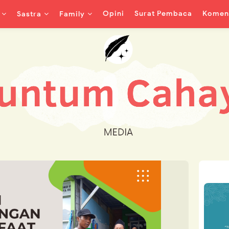
Opini
Surat Pembaca
Koment
Sastra
Family