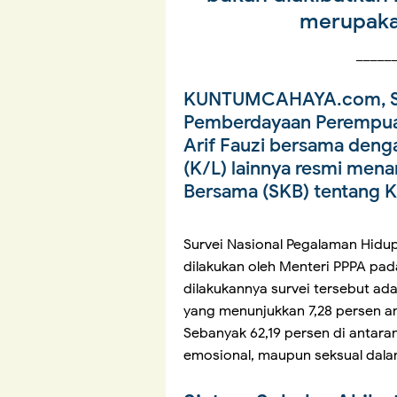
merupaka
_____
KUNTUMCAHAYA.com, 
Pemberdayaan Perempuan
Arif Fauzi bersama den
(K/L) lainnya resmi men
Bersama (SKB) tentang 
Survei Nasional Pegalaman Hidu
dilakukan oleh Menteri PPPA pad
dilakukannya survei tersebut ad
yang menunjukkan 7,28 persen a
Sebanyak 62,19 persen di antaran
emosional, maupun seksual dalam 