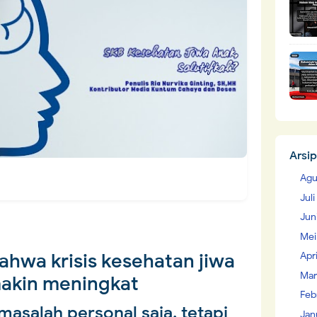
Arsip
Agu
Jul
Jun
Mei
 bahwa krisis kesehatan jiwa
Apr
Mar
akin meningkat
Feb
masalah personal saja, tetapi
Jan