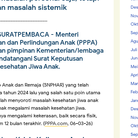
n masalah sistemik
Des
Nov
____________________
Okt
Sep
SURATPEMBACA
- Menteri
Agu
 dan Perlindungan Anak (PPPA)
gan pimpinan Kementerian/lembaga
Jul
andatangani Surat Keputusan
Jun
Kesehatan Jiwa Anak.
Mei
Apr
Mar
p Anak dan Remaja (SNPHAR) yang telah
Feb
a tahun 2024 lalu yang salah satu poin utama
alah menyoroti masalah kesehatan jiwa anak
Jan
nak megalami masalah kesehatan jiwa.
Des
ya mengalami kekerasan, baik secara fisik,
Nov
12 bulan terakhir. (
PPPA.com
, 06-03-26)
Okt
Sep