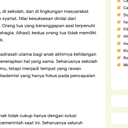
C
C
a, di sekolah, dan di lingkungan masyarakat
D
syariat. Nilai kesuksesan dinilai dari
fa
. Orang tua yang beranggapan asal terpenuhi
Fi
hagia. Alhasil, kedua orang tua tidak memiliki
H
ak.
In
Ki
drasah utama bagi anak akhirnya kehilangan
Ko
menerapkan hal yang sama. Seharusnya sekolah
Mo
mu, tetapi menjadi tempat yang rawan
 akademisi yang hanya fokus pada pencapaian
nak tidak cukup hanya dengan solusi
pemerintah saat ini. Seharusnya seluruh