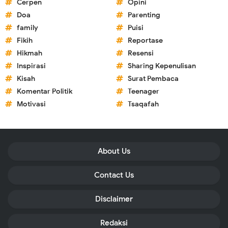
Cerpen
Opini
Doa
Parenting
family
Puisi
Fikih
Reportase
Hikmah
Resensi
Inspirasi
Sharing Kepenulisan
Kisah
Surat Pembaca
Komentar Politik
Teenager
Motivasi
Tsaqafah
About Us
Contact Us
Disclaimer
Redaksi