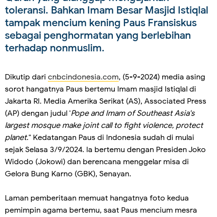
toleransi. Bahkan Imam Besar Masjid Istiqlal
tampak mencium kening Paus Fransiskus
sebagai penghormatan yang berlebihan
terhadap nonmuslim.
Dikutip dari
cnbcindonesia.com
, (5-9-2024) media asing
sorot hangatnya Paus bertemu Imam masjid Istiqlal di
Jakarta RI. Media Amerika Serikat (AS), Associated Press
(AP) dengan judul '
Pope and Imam of Southeast Asia's
largest mosque make joint call to fight violence, protect
planet
." Kedatangan Paus di Indonesia sudah di mulai
sejak Selasa 3/9/2024. Ia bertemu dengan Presiden Joko
Widodo (Jokowi) dan berencana menggelar misa di
Gelora Bung Karno (GBK), Senayan.
Laman pemberitaan memuat hangatnya foto kedua
pemimpin agama bertemu, saat Paus mencium mesra