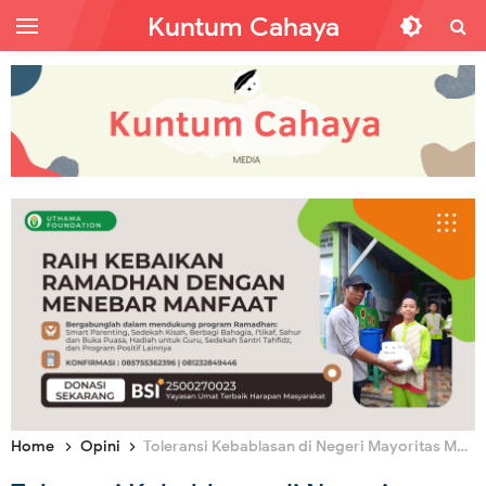
Kuntum Cahaya
Home
Opini
Toleransi Kebablasan di Negeri Mayoritas Muslim