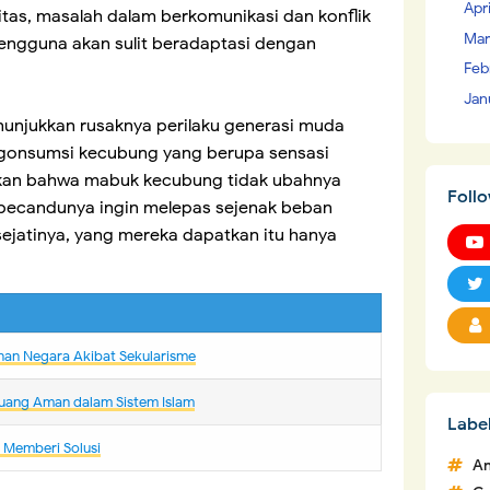
Apr
tas, masalah dalam berkomunikasi dan konflik
Mar
pengguna akan sulit beradaptasi dengan
Feb
Jan
jukkan rusaknya perilaku generasi muda
engonsumsi kecubung yang berupa sensasi
jukkan bahwa mabuk kecubung tidak ubahnya
Foll
pecandunya ingin melepas sejenak beban
sejatinya, yang mereka dapatkan itu hanya
nan Negara Akibat Sekularisme
uang Aman dalam Sistem Islam
Labe
m Memberi Solusi
An