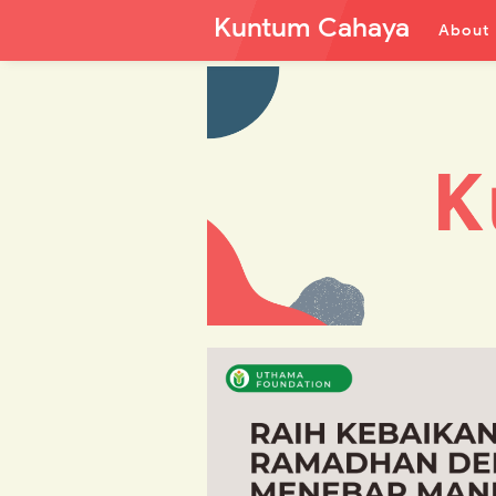
Kuntum Cahaya
About