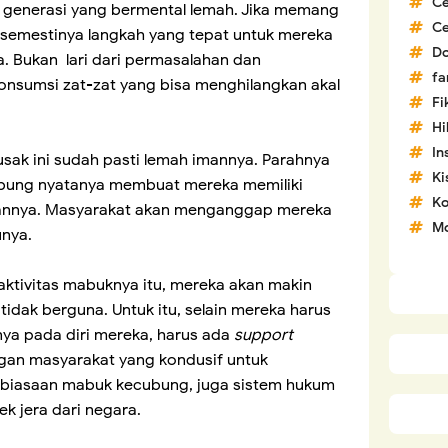
C
an generasi yang bermental lemah. Jika memang
C
semestinya langkah yang tepat untuk mereka
D
. Bukan lari dari permasalahan dan
fa
sumsi zat-zat yang bisa menghilangkan akal
Fi
H
In
sak ini sudah pasti lemah imannya. Parahnya
Ki
bung nyatanya membuat mereka memiliki
Ko
ngannya. Masyarakat akan menganggap mereka
Mo
unya.
aktivitas mabuknya itu, mereka akan makin
tidak berguna. Untuk itu, selain mereka harus
nya pada diri mereka, harus ada
support
ngan masyarakat yang kondusif untuk
ebiasaan mabuk kecubung, juga sistem hukum
k jera dari negara.