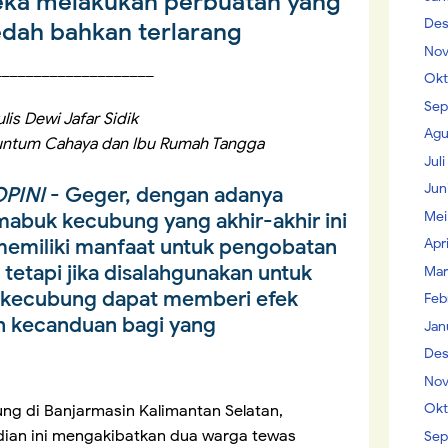
eka melakukan perbuatan yang
Des
edah bahkan terlarang
Nov
____________________
Okt
Sep
lis Dewi Jafar Sidik
Agu
untum Cahaya dan Ibu Rumah Tangga
Jul
Jun
PINI
- Geger, dengan adanya
Mei
abuk kecubung yang akhir-akhir ini
memiliki manfaat untuk pengobatan
Apr
, tetapi jika disalahgunakan untuk
Mar
 kecubung dapat memberi efek
Feb
an kecanduan bagi yang
Jan
Des
Nov
Okt
g di Banjarmasin Kalimantan Selatan,
dian ini mengakibatkan dua warga tewas
Sep