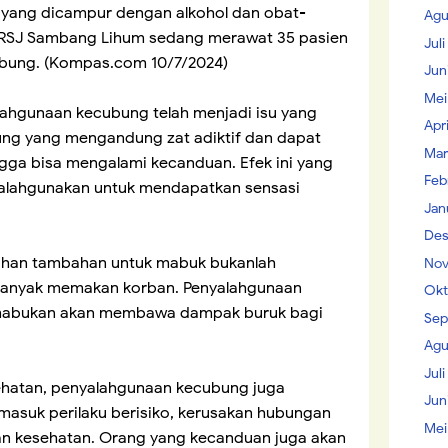
yang dicampur dengan alkohol dan obat-
Agu
ak RSJ Sambang Lihum sedang merawat 35 pasien
Jul
bung. (Kompas.com 10/7/2024)
Jun
Mei
ahgunaan kecubung telah menjadi isu yang
Apr
ng yang mengandung zat adiktif dan dapat
Mar
gga bisa mengalami kecanduan. Efek ini yang
Feb
salahgunakan untuk mendapatkan sensasi
Jan
Des
ahan tambahan untuk mabuk bukanlah
Nov
banyak memakan korban. Penyalahgunaan
Okt
mabukan akan membawa dampak buruk bagi
Sep
Agu
Juli
ehatan, penyalahgunaan kecubung juga
Jun
masuk perilaku berisiko, kerusakan hubungan
Mei
an kesehatan. Orang yang kecanduan juga akan