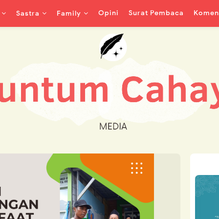
Opini
Surat Pembaca
Koment
Sastra
Family