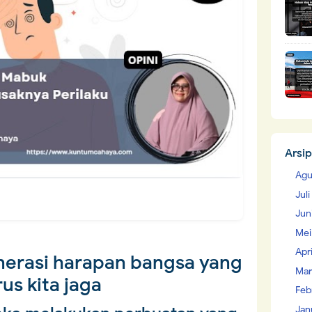
Arsip
Agu
Jul
Jun
Mei
Apr
erasi harapan bangsa yang
Mar
us kita jaga
Feb
Jan