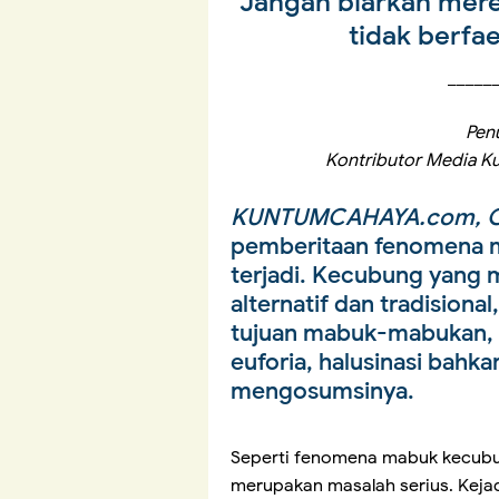
Jangan biarkan mer
tidak berfa
_____
Penu
Kontributor Media K
KUNTUMCAHAYA.com, O
pemberitaan fenomena m
terjadi. Kecubung yang 
alternatif dan tradisional
tujuan mabuk-mabukan,
euforia, halusinasi bahk
mengosumsinya.
Seperti fenomena mabuk kecubun
merupakan masalah serius. Keja