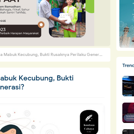
abuk Kecubung, Bukti Rusaknya Perilaku Generasi?
Tren
buk Kecubung, Bukti
nerasi?