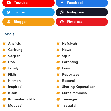
Youtube
Facebook
Twitter
Instagram
Blogger
Pinterest
Labels
Analisis
Nafsiyah
Cerbung
News
Cerpen
Opini
Doa
Parenting
family
Puisi
Fikih
Reportase
Hikmah
Resensi
Inspirasi
Sharing Kepenulisan
Kisah
Surat Pembaca
Komentar Politik
Teenager
Motivasi
Tsaqafah