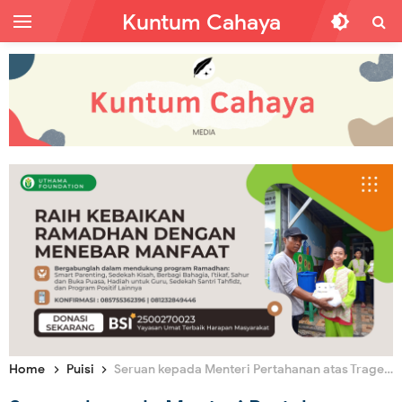
Kuntum Cahaya
Home
Puisi
Seruan kepada Menteri Pertahanan atas Tragedi Palestina