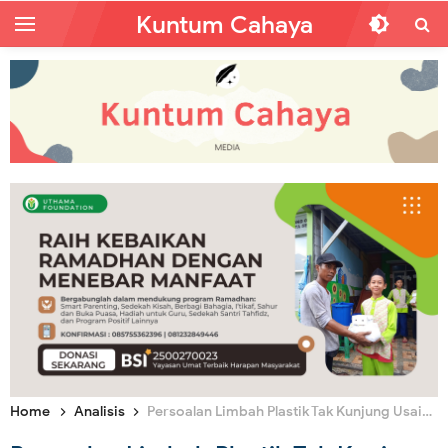
Kuntum Cahaya
Home
Analisis
Persoalan Limbah Plastik Tak Kunjung Usai? Islam Punya Solusinya