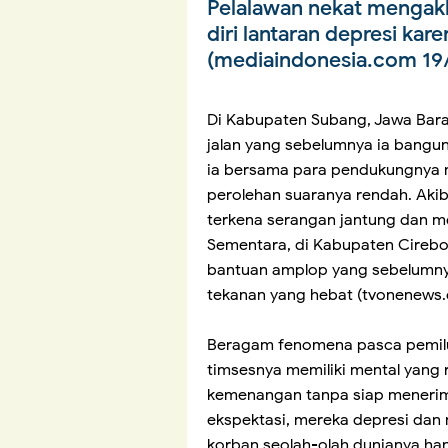
Pelalawan nekat mengakh
diri lantaran depresi ka
(mediaindonesia.com 19
Di Kabupaten Subang, Jawa Bar
jalan yang sebelumnya ia bangu
ia bersama para pendukungnya me
perolehan suaranya rendah. Akib
terkena serangan jantung dan m
Sementara, di Kabupaten Cirebo
bantuan amplop yang sebelumny
tekanan yang hebat (tvonenews.
Beragam fenomena pasca pemil
timsesnya memiliki mental yang
kemenangan tanpa siap menerima 
ekspektasi, mereka depresi dan
korban seolah-olah dunianya han