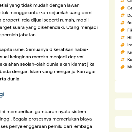
C
etisi yang tidak mudah dengan lawan
C
 untuk menggelontorkan sejumlah uang demi
D
roperti rela dijual seperti rumah, mobil,
fa
rget suara yang dikehendaki. Utang menjadi
Fi
peroleh jabatan.
H
In
 kapitalisme. Semuanya dikerahkan habis-
Ki
sesuai keinginan mereka menjadi depresi.
Ko
kalahan seolah-olah dunia akan kiamat jika
Mo
erbeda dengan Islam yang menganjurkan agar
rta dunia.
gi
i ini memberikan gambaran nyata sistem
inggi. Segala prosesnya memerlukan biaya
roses penyelenggaraan pemilu dari lembaga