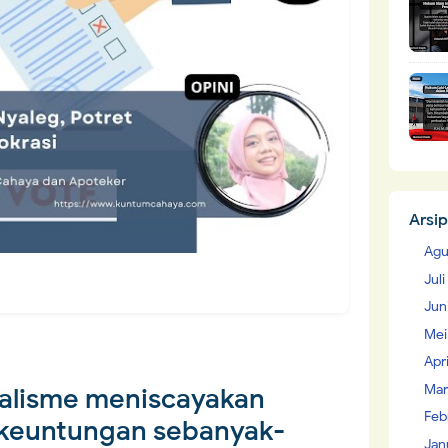
Arsip
Agu
Jul
Jun
Mei
Apr
Mar
talisme meniscayakan
Feb
keuntungan sebanyak-
Jan