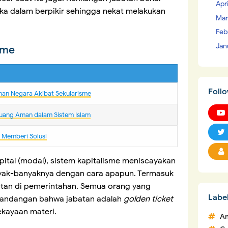
Apr
ka dalam berpikir sehingga nekat melakukan
Mar
Feb
Jan
isme
Foll
nan Negara Akibat Sekularisme
uang Aman dalam Sistem Islam
m Memberi Solusi
ital (modal), sistem kapitalisme meniscayakan
yak-banyaknya dengan cara apapun. Termasuk
atan di pemerintahan. Semua orang yang
Labe
rpandangan bahwa jabatan adalah
golden ticket
kayaan materi.
An