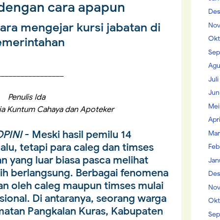
dengan cara apapun
Des
ra mengejar kursi jabatan di
Nov
Okt
emerintahan
Sep
Agu
_________________
Jul
Jun
Penulis Ida
Mei
ia Kuntum Cahaya dan Apoteker
Apr
PINI
- Meski hasil pemilu 14
Mar
alu, tetapi para caleg dan timses
Feb
n yang luar biasa pasca melihat
Jan
asih berlangsung. Berbagai fenomena
Des
ukan oleh caleg maupun timses mulai
Nov
asional. Di antaranya, seorang warga
Okt
matan Pangkalan Kuras, Kabupaten
Sep