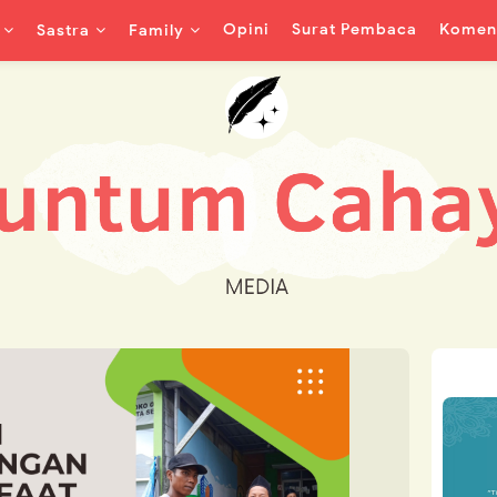
Opini
Surat Pembaca
Koment
Sastra
Family