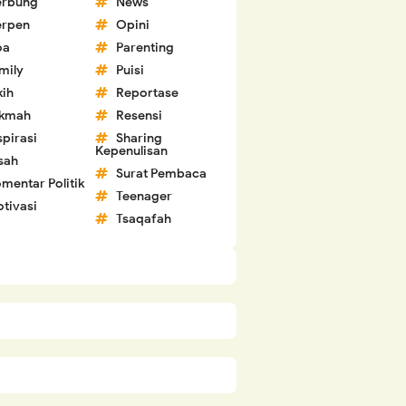
erbung
News
erpen
Opini
oa
Parenting
mily
Puisi
kih
Reportase
ikmah
Resensi
spirasi
Sharing
Kepenulisan
sah
Surat Pembaca
mentar Politik
Teenager
tivasi
Tsaqafah