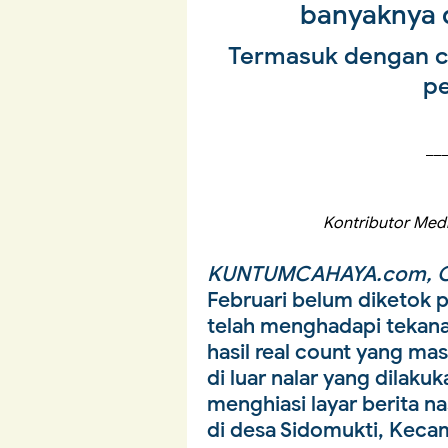
banyaknya 
Termasuk dengan ca
p
__
Kontributor Med
KUNTUMCAHAYA.com, O
Februari belum diketok p
telah menghadapi tekana
hasil real count yang m
di luar nalar yang dilak
menghiasi layar berita n
di desa Sidomukti, Keca