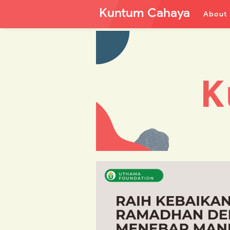
Kuntum Cahaya
About