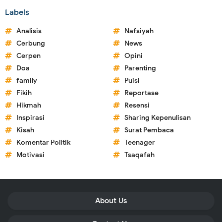
Labels
Analisis
Nafsiyah
Cerbung
News
Cerpen
Opini
Doa
Parenting
family
Puisi
Fikih
Reportase
Hikmah
Resensi
Inspirasi
Sharing Kepenulisan
Kisah
Surat Pembaca
Komentar Politik
Teenager
Motivasi
Tsaqafah
About Us