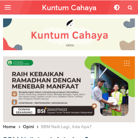
Kuntum Cahaya
Home
Opini
BBM Naik Lagi, Ada Apa?