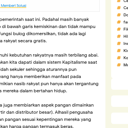
C
m Memberi Solusi
C
D
h pemerintah saat ini. Padahal masih banyak
fa
p di bawah garis kemiskinan dan tidak mampu
Fi
ngsi bulog dikomersilkan, tidak ada lagi
H
rakyat secara gratis.
In
Ki
uhi kebutuhan rakyatnya masih terbilang abai.
Ko
 akan kita dapati dalam sistem Kapitalisme saat
Mo
kidah sekuler sehingga aturannya pun
 yang hanya memberikan manfaat pada
emikian nasib rakyat pun hanya akan tergantung
s mereka dalam bertahan hidup.
ra juga membiarkan aspek pangan dimainkan
ir dan distributor besar). Alhasil pengusaha
kan pangan sesuai kepentingan mereka yang
aikan harga pangan termasuk beras.