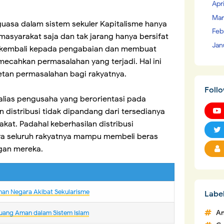
Apr
Mar
guasa dalam sistem sekuler Kapitalisme hanya
Feb
masyarakat saja dan tak jarang hanya bersifat
Jan
n kembali kepada pengabaian dan membuat
mecahkan permasalahan yang terjadi. Hal ini
tan permasalahan bagi rakyatnya.
Foll
alias pengusaha yang berorientasi pada
 distribusi tidak dipandang dari tersedianya
akat. Padahal keberhasilan distribusi
ya seluruh rakyatnya mampu membeli beras
gan mereka.
nan Negara Akibat Sekularisme
Labe
An
uang Aman dalam Sistem Islam