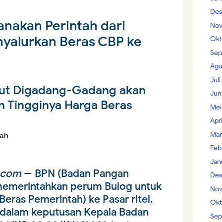
Des
anakan Perintah dari
Nov
yalurkan Beras CBP ke
Okt
Sep
Agu
Jul
but Digadang-Gadang akan
Jun
n Tingginya Harga Beras
Mei
Apr
Mar
lah
Feb
Jan
.com
-- BPN (Badan Pangan
Des
 memerintahkan perum Bulog untuk
Nov
ras Pemerintah) ke Pasar ritel.
Okt
 dalam keputusan Kepala Badan
Sep