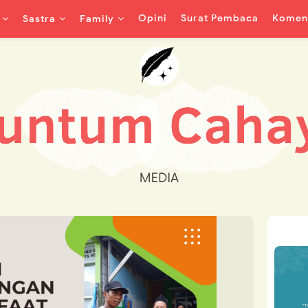
Opini
Surat Pembaca
Koment
Sastra
Family