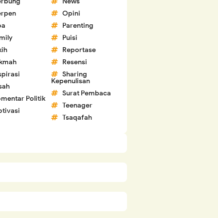
erbung
News
erpen
Opini
oa
Parenting
mily
Puisi
kih
Reportase
ikmah
Resensi
spirasi
Sharing
Kepenulisan
sah
Surat Pembaca
mentar Politik
Teenager
tivasi
Tsaqafah