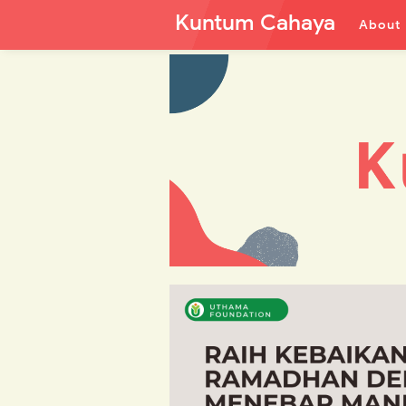
Kuntum Cahaya
About