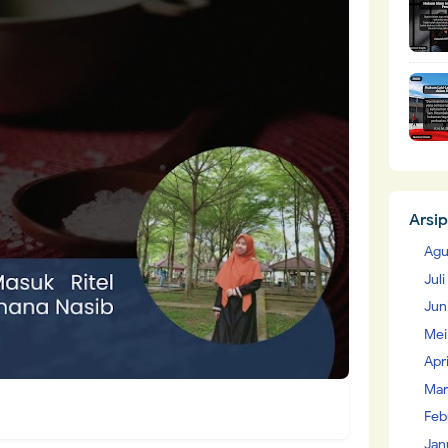
Arsip
Agu
Jul
Jun
Mei
Apr
Mar
Feb
Jan