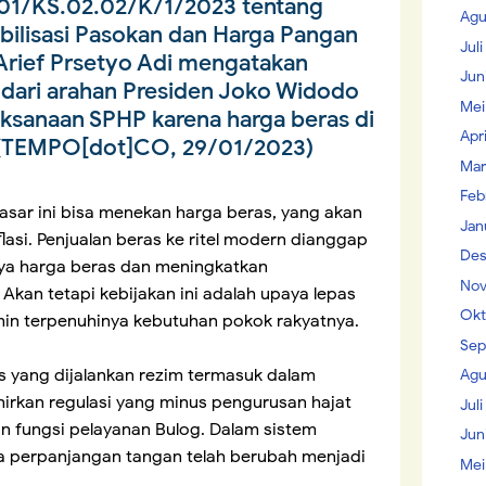
01/KS.02.02/K/1/2023 tentang
Agu
bilisasi Pasokan dan Harga Pangan
Jul
Arief Prsetyo Adi mengatakan
Jun
 dari arahan Presiden Joko Widodo
Mei
ksanaan SPHP karena harga beras di
Apr
 (TEMPO[dot]CO, 29/01/2023)
Mar
Feb
asar ini bisa menekan harga beras, yang akan
Jan
lasi. Penjualan beras ke ritel modern dianggap
Des
nya harga beras dan meningkatkan
Nov
kan tetapi kebijakan ini adalah upaya lepas
Okt
in terpenuhinya kebutuhan pokok rakyatnya.
Sep
lis yang dijalankan rezim termasuk dalam
Agu
irkan regulasi yang minus pengurusan hajat
Juli
an fungsi pelayanan Bulog. Dalam sistem
Jun
ya perpanjangan tangan telah berubah menjadi
Mei