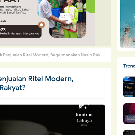
 Penjualan Ritel Modern, Bagaimanakah Nasib Rakyat?
Tren
njualan Ritel Modern,
Rakyat?