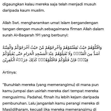
digaungkan kalau mereka saja telah menjadi musuh
daripada kaum muslim.
Allah Swt. mengharamkan umat Islam bergandengan
tangan dengan musuh.sebagaimana firman Allah dalam
surah Al-Baqarah 191 yang berbunyi:
وَاقْتُلُوْهُمْ حَيْثُ ثَقِفْتُمُوْهُمْ وَاَخْرِجُوْهُمْ مِّنْ حَيْثُ اَخْرَجُوْكُمْ وَالْفِتْنَةُ
اَشَدُّ مِنَ الْقَتْلِۚ وَلَا تُقٰتِلُوْهُمْ عِنْدَ الْمَسْجِدِ الْحَرَامِ حَتّٰى يُقٰتِلُوْكُمْ
فِيْهِۚ فَاِنْ قٰتَلُوْكُمْ فَاقْتُلُوْهُمْۗ كَذٰلِكَ جَزَاۤءُ الْكٰفِرِيْنَ
Artinya:
“Bunuhlah mereka (yang memerangimu) di mana pun
kamu jumpai dan usirlah mereka dari tempat mereka
mengusirmu. Padahal, fitnah itu lebih kejam daripada
pembunuhan. Lalu janganlah kamu perangi mereka di
Masjidilharam, kecuali jika mereka memerangimu di