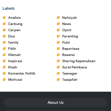
Labels
Analisis
Nafsiyah
Cerbung
News
Cerpen
Opini
Doa
Parenting
family
Puisi
Fikih
Reportase
Hikmah
Resensi
Inspirasi
Sharing Kepenulisan
Kisah
Surat Pembaca
Komentar Politik
Teenager
Motivasi
Tsaqafah
About Us