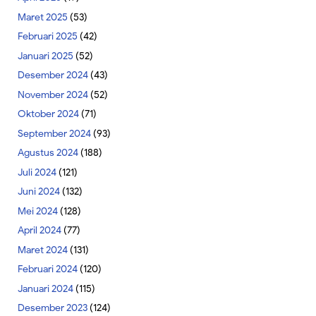
Maret 2025
(53)
Februari 2025
(42)
Januari 2025
(52)
Desember 2024
(43)
November 2024
(52)
Oktober 2024
(71)
September 2024
(93)
Agustus 2024
(188)
Juli 2024
(121)
Juni 2024
(132)
Mei 2024
(128)
April 2024
(77)
Maret 2024
(131)
Februari 2024
(120)
Januari 2024
(115)
Desember 2023
(124)