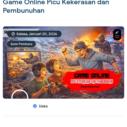
Game Online Picu Kekerasan dan
Pembunuhan
Selasa, Januari 20, 2026
Surat Pembaca
Siska