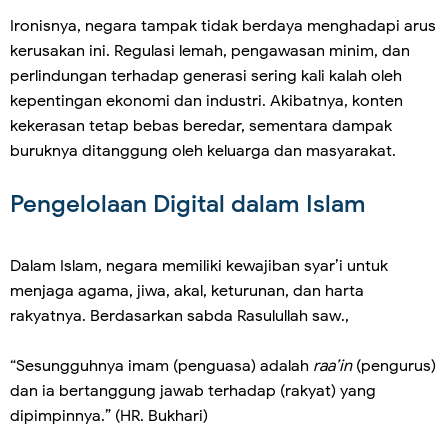
Ironisnya, negara tampak tidak berdaya menghadapi arus
kerusakan ini. Regulasi lemah, pengawasan minim, dan
perlindungan terhadap generasi sering kali kalah oleh
kepentingan ekonomi dan industri. Akibatnya, konten
kekerasan tetap bebas beredar, sementara dampak
buruknya ditanggung oleh keluarga dan masyarakat.
Pengelolaan Digital dalam Islam
Dalam Islam, negara memiliki kewajiban syar’i untuk
menjaga agama, jiwa, akal, keturunan, dan harta
rakyatnya. Berdasarkan sabda Rasulullah saw.,
“Sesungguhnya imam (penguasa) adalah
raa’in
(pengurus)
dan ia bertanggung jawab terhadap (rakyat) yang
dipimpinnya.” (HR. Bukhari)