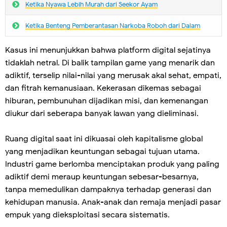
Ketika Nyawa Lebih Murah dari Seekor Ayam
Ketika Benteng Pemberantasan Narkoba Roboh dari Dalam
Kasus ini menunjukkan bahwa platform digital sejatinya
tidaklah netral. Di balik tampilan game yang menarik dan
adiktif, terselip nilai-nilai yang merusak akal sehat, empati,
dan fitrah kemanusiaan. Kekerasan dikemas sebagai
hiburan, pembunuhan dijadikan misi, dan kemenangan
diukur dari seberapa banyak lawan yang dieliminasi.
Ruang digital saat ini dikuasai oleh kapitalisme global
yang menjadikan keuntungan sebagai tujuan utama.
Industri game berlomba menciptakan produk yang paling
adiktif demi meraup keuntungan sebesar-besarnya,
tanpa memedulikan dampaknya terhadap generasi dan
kehidupan manusia. Anak-anak dan remaja menjadi pasar
empuk yang dieksploitasi secara sistematis.