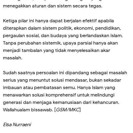
menegakkan aturan dan sistem secara tegas.
Ketiga pilar ini hanya dapat berjalan efektif apabila
diterapkan dalam sistem politik, ekonomi, pendidikan,
pergaulan sosial, dan budaya yang berlandaskan Islam.
Tanpa perubahan sistemik, upaya parsial hanya akan
menjadi tambalan yang tidak menyelesaikan akar
masalah.
Sudah saatnya persoalan ini dipandang sebagai masalah
serius yang menuntut solusi mendasar, bukan sekadar
imbauan atau pembatasan semu. Hanya Islam yang
menawarkan solusi komprehensif untuk melindungi
generasi dan menjaga kemanusiaan dari kehancuran.
Wallahualam bissawab. [
GSM/MKC
]
Elsa Nurraeni