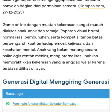
hanyalah bagian dari permainan semata. (
Kompas.com
,
29-12-2025)
Game online dengan muatan kekerasan sangat mudah
diakses anak-anak dan remaja. Paparan visual brutal,
normalisasi pembunuhan, serta kompetisi tanpa batas
berpengaruh kuat terhadap emosi, kejiwaan, dan
kesehatan mental. Anak yang belum matang secara
psikologis rentan meniru, menginternalisasi, bahkan
mempraktikkan kekerasan yang ia anggap wajar karena
terbiasa dilihat di layar.
Generasi Digital Menggiring Generasi
Baca Juga
Pemimpin Amanah Bukan Sekadar Berkuasa