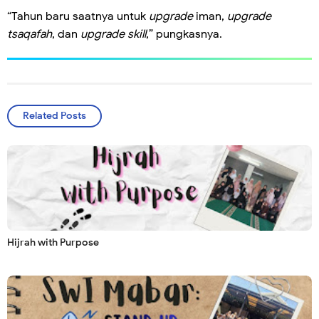
“Tahun baru saatnya untuk
upgrade
iman,
upgrade
tsaqafah
, dan
upgrade
skill
,” pungkasnya.
Related Posts
Hijrah with Purpose