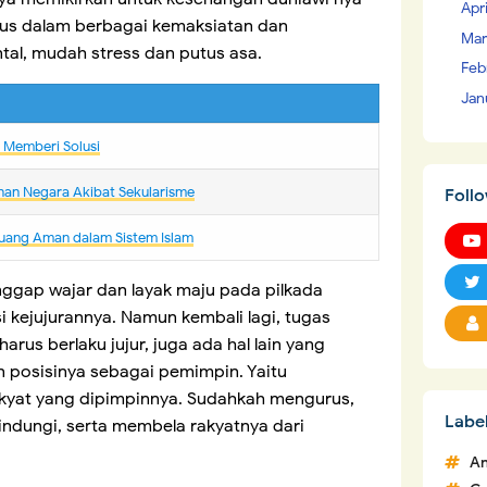
Apr
rumus dalam berbagai kemaksiatan dan
Mar
ntal, mudah stress dan putus asa.
Feb
Jan
m Memberi Solusi
nan Negara Akibat Sekularisme
Foll
uang Aman dalam Sistem Islam
gap wajar dan layak maju pada pilkada
si kejujurannya. Namun kembali lagi, tugas
us berlaku jujur, juga ada hal lain yang
 posisinya sebagai pemimpin. Yaitu
kyat yang dipimpinnya. Sudahkah mengurus,
Labe
ndungi, serta membela rakyatnya dari
An