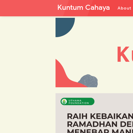
Kuntum Cahaya
About