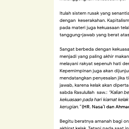
Itulah sistem rusak yang senant
dengan keserakahan. Kapitalis
pada materi juga kekuasaan tel
tanggung-jawab yang berat at
Sangat berbeda dengan kekuasa
menjadi yang paling akhir maka
melayani rakyat sepenuh hati de
Kepemimpinan juga akan dijunju
mendatangkan penyesalan jika t
jawab, karena kelak akan diper
sabda Rasulullah saw.:
“Kalian b
kekuasaan pada hari kiamat kela
kerugian.”
(HR. Nasa’i dan Ahma
Begitu beratnya amanah bagi o
akhirat kelak. Tetapi pada saat i