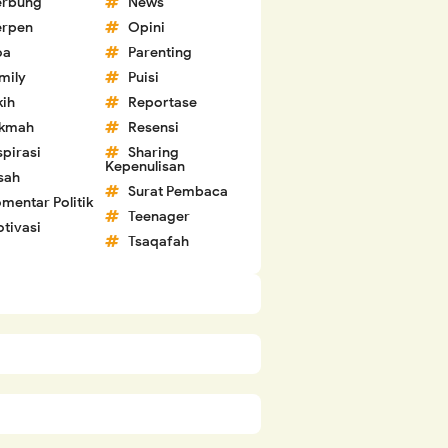
erbung
News
erpen
Opini
oa
Parenting
mily
Puisi
kih
Reportase
ikmah
Resensi
spirasi
Sharing
Kepenulisan
sah
Surat Pembaca
mentar Politik
Teenager
tivasi
Tsaqafah