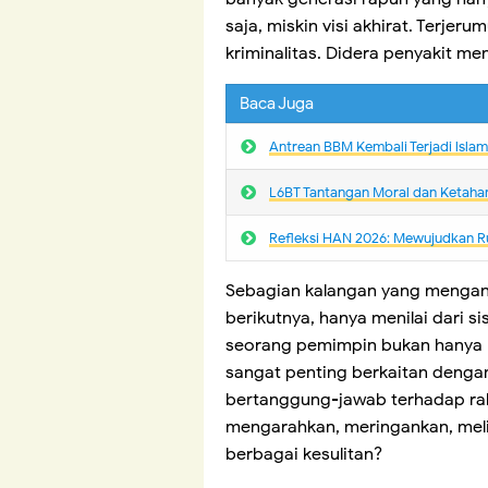
saja, miskin visi akhirat. Terje
kriminalitas. Didera penyakit me
Baca Juga
Antrean BBM Kembali Terjadi lsla
L6BT Tantangan Moral dan Ketaha
Refleksi HAN 2026: Mewujudkan R
Sebagian kalangan yang mengang
berikutnya, hanya menilai dari si
seorang pemimpin bukan hanya har
sangat penting berkaitan dengan
bertanggung-jawab terhadap ra
mengarahkan, meringankan, meli
berbagai kesulitan?