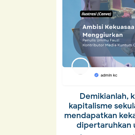
admin kc
Demikianlah, 
kapitalisme seku
mendapatkan keka
dipertaruhkan 