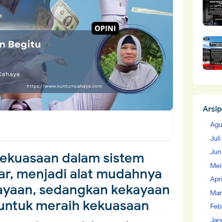
Arsip
Agu
Jul
Jun
kekuasaan dalam sistem
Mei
lar, menjadi alat mudahnya
Apr
yaan, sedangkan kekayaan
Mar
untuk meraih kekuasaan
Feb
Jan