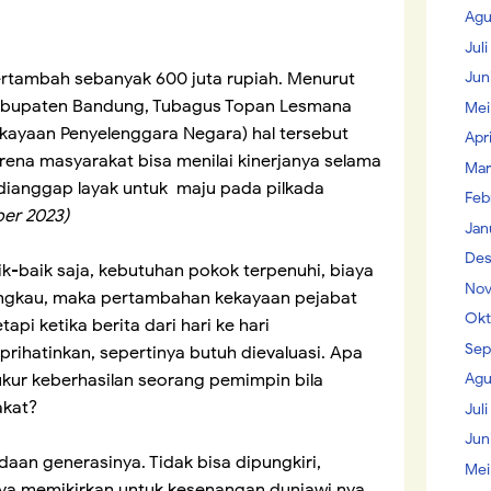
Agu
Jul
Jun
rtambah sebanyak 600 juta rupiah. Menurut
abupaten Bandung, Tubagus Topan Lesmana
Mei
ayaan Penyelenggara Negara) hal tersebut
Apr
ena masyarakat bisa menilai kinerjanya selama
Mar
dianggap layak untuk maju pada pilkada
Feb
ber 2023)
Jan
Des
k-baik saja, kebutuhan pokok terpenuhi, biaya
Nov
angkau, maka pertambahan kekayaan pejabat
Okt
api ketika berita dari hari ke hari
Sep
ihatinkan, sepertinya butuh dievaluasi. Apa
Agu
kur keberhasilan seorang pemimpin bila
akat?
Juli
Jun
keadaan generasinya. Tidak bisa dipungkiri,
Mei
ya memikirkan untuk kesenangan duniawi nya