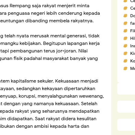
C
sus Rempang saja rakyat menjerit minta
C
ara penguasa negeri lebih cenderung kepada
D
euntungan dibanding membela rakyatnya.
fa
Fi
ang telah nyata merusak mental generasi, tidak
H
emangku kebijakan. Begitupun lapangan kerja
In
 tapi pembangunan terus jor-joran. Nilai
Ki
gunan fisik padahal masyarakat banyak yang
Ko
Mo
tem kapitalisme sekuler. Kekuasaan menjadi
ayaan, sedangkan kekayaan dipertaruhkan
menyuap, korupsi, menyalahgunakan wewenang,
at dengan yang namanya kekuasaan. Setelah
 kepada rakyat yang seharusnya mendapatkan
m didapatkan. Saat rakyat didera kesulitan
sibukan dengan ambisi kepada harta dan