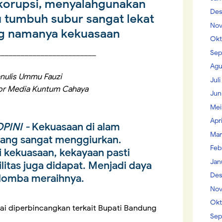
korupsi, menyalahgunakan
Des
 tumbuh subur sangat lekat
Nov
g namanya kekuasaan
Okt
_________________________
Sep
Agu
nulis Ummu Fauzi
Jul
or Media Kuntum Cahaya
Jun
Mei
Apr
PINI -
Kekuasaan di alam
Mar
 yang sangat menggiurkan.
Feb
i kekuasaan, kekayaan pasti
Jan
litas juga didapat. Menjadi daya
Des
erlomba meraihnya.
Nov
Okt
ai diperbincangkan terkait Bupati Bandung
Sep