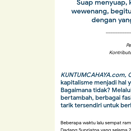
Suap menyuap, 
wewenang, begitu
dengan yan
__________
Pe
Kontribut
KUNTUMCAHAYA.com, O
kapitalisme menjadi hal
Bagaimana tidak? Melalu
bertambah, berbagai fasi
tarik tersendiri untuk b
Beberapa waktu lalu sempat ram
Dadang Supriatna yang selama 2