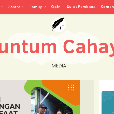
Opini
Surat Pembaca
Koment
Sastra
Family