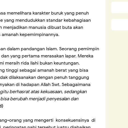
iasa memelihara karakter buruk yang penuh
me yang mendudukkan standar kebahagiaan
ah menjadikan manusia dibuat buta akan
as amanah kepemimpinannya.
an dalam pandangan Islam. Seorang pemimpin
n dan yang pertama merasakan lapar. Mereka
mi meraih rida Ilahi bukan keuntungan.
ng tinggi sebagai amanah berat yang bisa
idak dilaksanakan dengan penuh tanggung
tanyakan di hadapan Allah Swt. Sebagaimana
egitu berhasrat atas kekuasaan, sedangkan
k bisa berubah menjadi penyesalan dan
d)
rang-orang yang mengerti konsekuensinya di
ni, peringatan nabi tersebut justru diabaikan