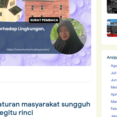
Arsip
Agu
Jul
Jun
Mei
Apr
Mar
aturan masyarakat sungguh
Feb
egitu rinci
Jan