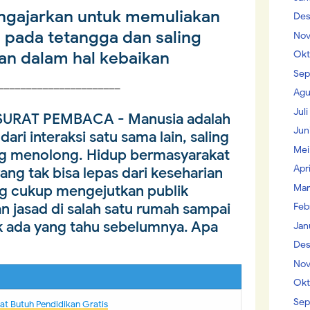
ngajarkan untuk memuliakan
Des
i pada tetangga dan saling
Nov
n dalam hal kebaikan
Okt
Sep
______________________
Agu
Jul
SURAT PEMBACA
- Manusia adalah
Jun
dari interaksi satu sama lain, saling
Mei
g menolong. Hidup bermasyarakat
Apr
ang tak bisa lepas dari keseharian
Mar
g cukup mengejutkan publik
jasad di salah satu rumah sampai
Feb
ak ada yang tahu sebelumnya. Apa
Jan
Des
Nov
Okt
Sep
t Butuh Pendidikan Gratis