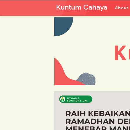
Kuntum Cahaya
About