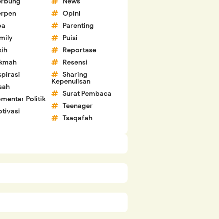
erbung
News
erpen
Opini
oa
Parenting
mily
Puisi
kih
Reportase
ikmah
Resensi
spirasi
Sharing
Kepenulisan
sah
Surat Pembaca
mentar Politik
Teenager
tivasi
Tsaqafah