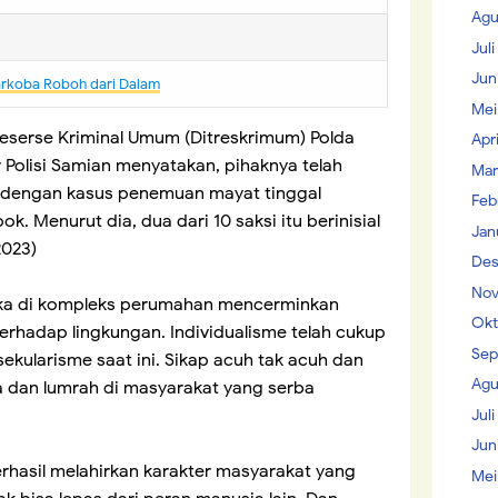
Agu
Jul
Jun
arkoba Roboh dari Dalam
Mei
Reserse Kriminal Umum (Ditreskrimum) Polda
Apr
 Polisi Samian menyatakan, pihaknya telah
Mar
 dengan kasus penemuan mayat tinggal
Feb
. Menurut dia, dua dari 10 saksi itu berinisial
Jan
2023)
Des
Nov
ka di kompleks perumahan mencerminkan
Okt
erhadap lingkungan. Individualisme telah cukup
Sep
kularisme saat ini. Sikap acuh tak acuh dan
Agu
sa dan lumrah di masyarakat yang serba
Juli
Jun
erhasil melahirkan karakter masyarakat yang
Mei