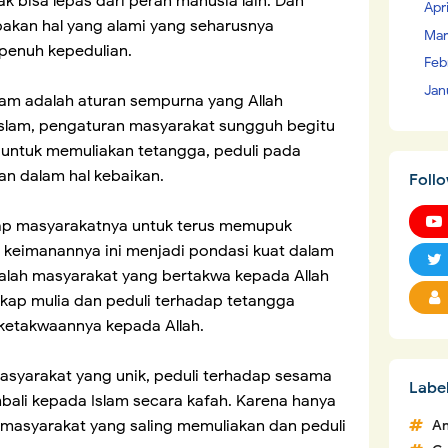
ak bisa lepas dari peran manusia lain. Dan
Apr
akan hal yang alami yang seharusnya
Mar
penuh kepedulian.
Feb
Jan
lam adalah aturan sempurna yang Allah
Islam, pengaturan masyarakat sungguh begitu
 untuk memuliakan tetangga, peduli pada
an dalam hal kebaikan.
Foll
dap masyarakatnya untuk terus memupuk
 keimanannya ini menjadi pondasi kuat dalam
dalah masyarakat yang bertakwa kepada Allah
kap mulia dan peduli terhadap tetangga
ketakwaannya kepada Allah.
 masyarakat yang unik, peduli terhadap sesama
Labe
bali kepada Islam secara kafah. Karena hanya
 masyarakat yang saling memuliakan dan peduli
An