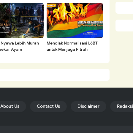
Roboh dari Dalam
a Nyawa Lebih Murah
Menolak Normalisasi L6BT
Seekor Ayam
untuk Menjaga Fitrah
Generasi
About Us
Contact Us
Disclaimer
Redaksi