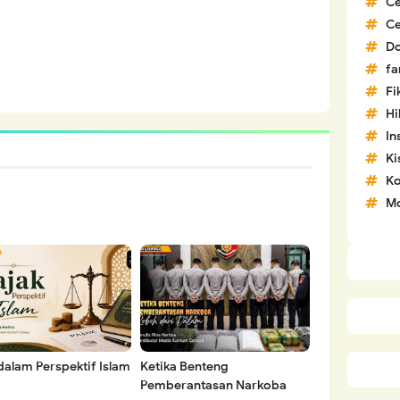
C
C
D
fa
Fi
H
In
Ki
Ko
Mo
dalam Perspektif Islam
Ketika Benteng
Pemberantasan Narkoba