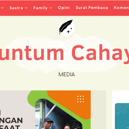
Opini
Surat Pembaca
Koment
Sastra
Family