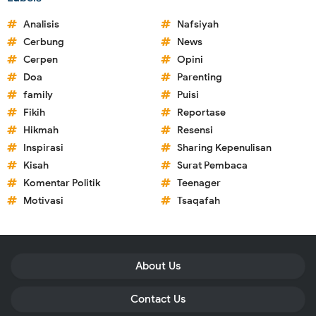
Analisis
Nafsiyah
Cerbung
News
Cerpen
Opini
Doa
Parenting
family
Puisi
Fikih
Reportase
Hikmah
Resensi
Inspirasi
Sharing Kepenulisan
Kisah
Surat Pembaca
Komentar Politik
Teenager
Motivasi
Tsaqafah
About Us
Contact Us