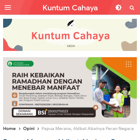
Kuntum Cahaya
Home
Opini
Papua Merana, Akibat Abainya Peran Negara