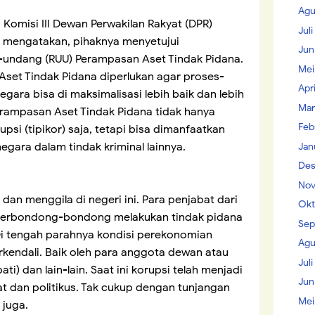
Agu
Komisi III Dewan Perwakilan Rakyat (DPR)
Jul
ni mengatakan, pihaknya menyetujui
Jun
ndang (RUU) Perampasan Aset Tindak Pidana.
Mei
Aset Tindak Pidana diperlukan agar proses-
Apr
gara bisa di maksimalisasi lebih baik dan lebih
Mar
Perampasan Aset Tindak Pidana tidak hanya
Feb
psi (tipikor) saja, tetapi bisa dimanfaatkan
gara dalam tindak kriminal lainnya.
Jan
Des
Nov
an menggila di negeri ini. Para penjabat dari
Okt
berbondong-bondong melakukan tindak pidana
Sep
Di tengah parahnya kondisi perekonomian
Agu
rkendali. Baik oleh para anggota dewan atau
Juli
i) dan lain-lain. Saat ini korupsi telah menjadi
Jun
t dan politikus. Tak cukup dengan tunjangan
Mei
 juga.