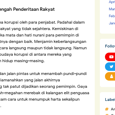
Apr
engah Penderitaan Rakyat
Mar
Feb
a korupsi oleh para penjabat. Padahal dalam
Jan
 rakyat yang tidak sejahtera. Kemiskinan di
 mata dan hati nurani para pemimpin di
yatnya dengan baik. Menjamin keberlangsungan
Foll
cara langsung maupun tidak langsung. Namun
 budaya korupsi di antara mereka yang
n hidup masing-masing.
dan jalan pintas untuk menambah pundi-pundi
diamanahkan yang jalan akhirnya
g tak patut dijadikan seorang pemimpin. Gaya
ah-megahan merebak di kalangan elit penguasa
cam cara untuk menumpuk harta sekalipun
Labe
.
An