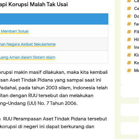
C
pi Korupsi Malah Tak Usai
C
D
fa
m Memberi Solusi
Fi
H
nan Negara Akibat Sekularisme
In
Ki
uang Aman dalam Sistem Islam
Ko
Mo
korupsi makin masif dilakukan, maka kita kembali
an Aset Tindak Pidana yang sampai saat ini
dahal, pada tahun 2003 silam, Indonesia telah
itan dengan RUU tersebut dan melakukan
ng-Undang (UU) No. 7 Tahun 2006.
 RUU Perampasan Aset Tindak Pidana tersebut
orupsi di negeri ini dapat berkurang dan