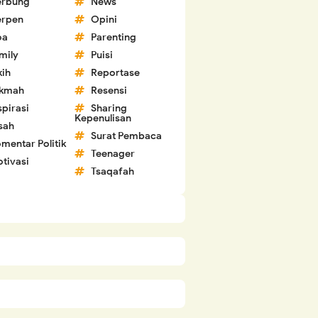
erbung
News
erpen
Opini
oa
Parenting
mily
Puisi
kih
Reportase
ikmah
Resensi
spirasi
Sharing
Kepenulisan
sah
Surat Pembaca
mentar Politik
Teenager
tivasi
Tsaqafah