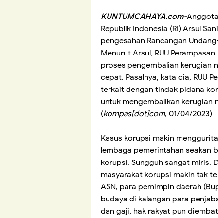
KUNTUMCAHAYA.com-
Anggota 
Republik Indonesia (RI) Arsul Sa
pengesahan Rancangan Undang-u
Menurut Arsul, RUU Perampasan 
proses pengembalian kerugian ne
cepat. Pasalnya, kata dia, RUU 
terkait dengan tindak pidana koru
untuk mengembalikan kerugian ne
(
kompas[dot]com
, 01/04/2023)
Kasus korupsi makin menggurita d
lembaga pemerintahan seakan 
korupsi. Sungguh sangat miris. 
masyarakat korupsi makin tak te
ASN, para pemimpin daerah (Bupat
budaya di kalangan para penjaba
dan gaji, hak rakyat pun diembat