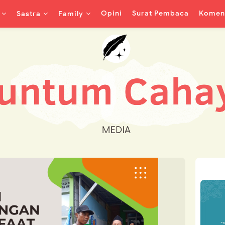
Opini
Surat Pembaca
Koment
Sastra
Family