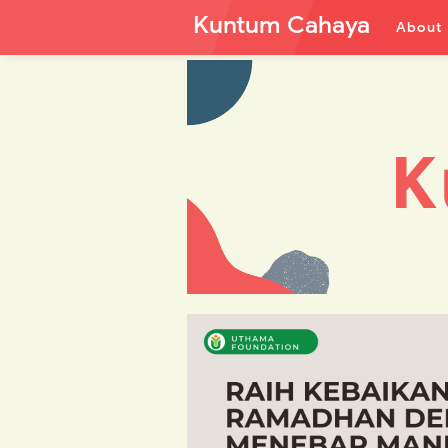
Kuntum Cahaya
About