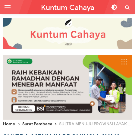
Kuntum Cahaya
Home
Surat Pembaca
SULTRA MENUJU PROVINSI LAYAK ANAK, MAMPU KAH?