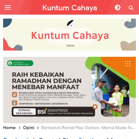
Kuntum Cahaya
Home
Opini
Berkedok Rental Play Station, Mama Muda Tega Lecehkan Belasan Anak Tetangga