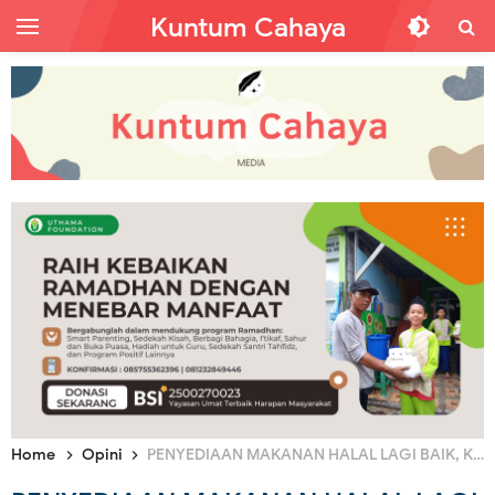
Kuntum Cahaya
Home
Opini
PENYEDIAAN MAKANAN HALAL LAGI BAIK, KEWAJIBAN PENGUASA