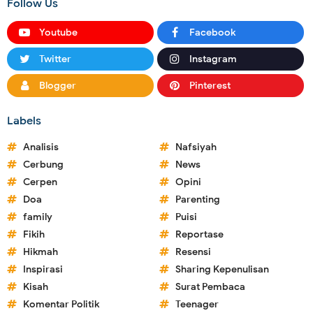
Follow Us
Youtube
Facebook
Twitter
Instagram
Blogger
Pinterest
Labels
Analisis
Nafsiyah
Cerbung
News
Cerpen
Opini
Doa
Parenting
family
Puisi
Fikih
Reportase
Hikmah
Resensi
Inspirasi
Sharing Kepenulisan
Kisah
Surat Pembaca
Komentar Politik
Teenager