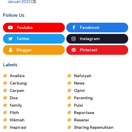
Januari 2023
(3)
Follow Us
Youtube
Facebook
Twitter
Instagram
Blogger
Pinterest
Labels
Analisis
Nafsiyah
Cerbung
News
Cerpen
Opini
Doa
Parenting
family
Puisi
Fikih
Reportase
Hikmah
Resensi
Inspirasi
Sharing Kepenulisan