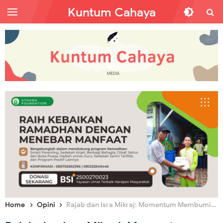
Kuntum Cahaya
Home
Opini
Rajab dan Isra Mikraj: Momentum Membumikan Kembali Hukum dari Langit