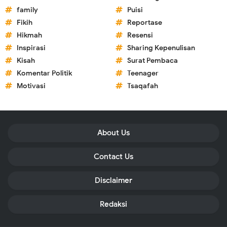
family
Puisi
Fikih
Reportase
Hikmah
Resensi
Inspirasi
Sharing Kepenulisan
Kisah
Surat Pembaca
Komentar Politik
Teenager
Motivasi
Tsaqafah
About Us
Contact Us
Disclaimer
Redaksi