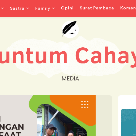
Opini
Surat Pembaca
Koment
Sastra
Family