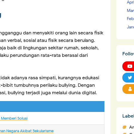
Apr
Mar
g
Feb
Jan
gganggu dan menyakiti orang lain secara fisik
n verbal, sosial atau fisik secara berulang.
saja baik di lingkungan sekitar rumah, sekolah,
Foll
elaku perundungan rata-rata berasal dari
 tidak adanya rasa simpati, kurangnya edukasi
t-bibit tumbuhnya perilaku bullying. Dengan
 bullying terjadi juga melalui dunia digital.
Labe
m Memberi Solusi
An
nan Negara Akibat Sekularisme