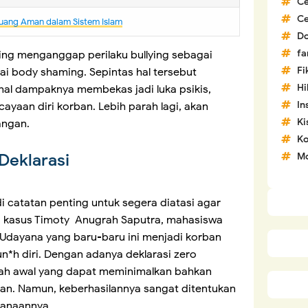
C
C
uang Aman dalam Sistem Islam
D
fa
ing menganggap perilaku bullying sebagai
Fi
i body shaming. Sepintas hal tersebut
H
hal dampaknya membekas jadi luka psikis,
In
ayaan diri korban. Lebih parah lagi, akan
Ki
angan.
Ko
Deklarasi
Mo
i catatan penting untuk segera diatasi agar
ya kasus Timoty Anugrah Saputra, mahasiswa
 Udayana yang baru-baru ini menjadi korban
n*h diri. Dengan adanya deklarasi zero
gkah awal yang dapat meminimalkan bahkan
ian. Namun, keberhasilannya sangat ditentukan
sanaannya.