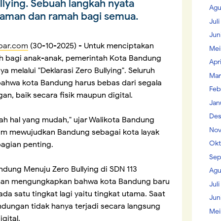
ullying. Sebuah langkah nyata
Agu
 aman dan ramah bagi semua.
Jul
Jun
abar.com
(30-10-2025) - Untuk menciptakan
Mei
h bagi anak-anak, pemerintah Kota Bandung
Apr
melalui "Deklarasi Zero Bullying". Seluruh
Mar
bahwa kota Bandung harus bebas dari segala
Feb
n, baik secara fisik maupun digital.
Jan
Des
lah hal yang mudah," ujar Walikota Bandung
Nov
m mewujudkan Bandung sebagai kota layak
Okt
agian penting.
Sep
ndung Menuju Zero Bullying di SDN 113
Agu
arhan mengungkapkan bahwa kota Bandung baru
Juli
da satu tingkat lagi yaitu tingkat utama. Saat
Jun
ndungan tidak hanya terjadi secara langsung
Mei
igital.