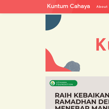
Kuntum Cahaya
About