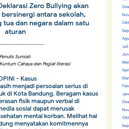
eklarasi Zero Bullying akan
Des
 bersinergi antara sekolah,
Nov
g tua dan negara dalam satu
Okt
aturan
Sep
Agu
____________________
Jul
Jun
Penulis Sumiati
Mei
Kuntum Cahaya dan Pegiat literasi
Apr
OPINI
- Kasus
Mar
sih menjadi persoalan serius di
Feb
uk di Kota Bandung. Beragam kasus
Jan
asan fisik maupun verbal di
Des
media sosial dapat merusak
Nov
esehatan mental korban. Melihat hal
Okt
andung menyatakan komitmennya
Sep