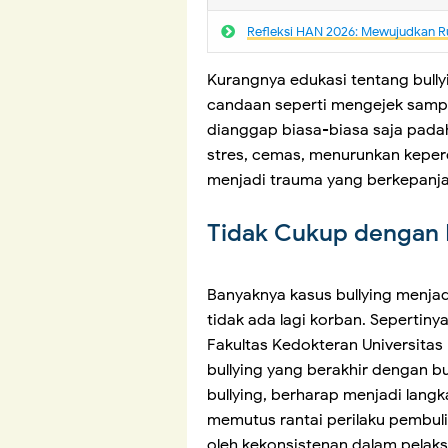
Refleksi HAN 2026: Mewujudkan R
Kurangnya edukasi tentang bully
candaan seperti mengejek sampa
dianggap biasa-biasa saja pada
stres, cemas, menurunkan keperc
menjadi trauma yang berkepanj
Tidak Cukup dengan 
Banyaknya kasus bullying menjad
tidak ada lagi korban. Sepertin
Fakultas Kedokteran Universitas
bullying yang berakhir dengan bu
bullying, berharap menjadi lan
memutus rantai perilaku pembul
oleh kekonsistenan dalam pelak