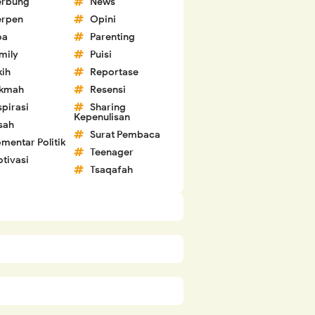
erbung
News
erpen
Opini
oa
Parenting
mily
Puisi
kih
Reportase
ikmah
Resensi
spirasi
Sharing
Kepenulisan
sah
Surat Pembaca
mentar Politik
Teenager
tivasi
Tsaqafah