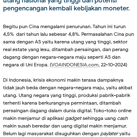
utang nasional yang tinggi dan potensi
pengencangan kembali kebijakan moneter.
Begitu pun Cina mengalami penurunan. Tahun ini turun
4,5% dari tahun lalu sebesar 4,8%. Permasalahan Cina pun
sama dengan AS yaitu karena utang yang tinggi, sektor
real estate yang lesu, ditambah persaingan, dan perang
dagang dengan negara-negara maju seperti AS dan
negara di Uni Eropa. (
VOAINDONESIA.com
, 22-10-2024)
Di Indonesia, krisis ekonomi makin terasa dampaknya
tidak jauh beda dengan negara-negara maju, yaitu akibat
utang. Utang negara yang tinggi, produksi pabrik-pabrik
terhenti karena berkurangnya permintaan, ditambah
persaingan dagang dalam dunia digital. Toko-toko online
makin menjamur di aplikasi
gadget
sehingga uang
cash
makin susah beredar dan uang digital makin menjamur.
Belum lagi masyarakat disuguhkan dengan
paylater
yaitu