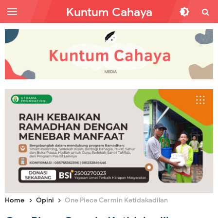
Kuntum Cahaya
Home
Opini
One Piece Cermin Ketidakadilan