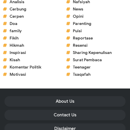
Analisis
Nafsiyah
Cerbung
News
Cerpen
Opini
Doa
Parenting
family
Puisi
Fikih
Reportase
Hikmah
Resensi
Inspirasi
Sharing Kepenulisan
Kisah
Surat Pembaca
Komentar Politik
Teenager
Motivasi
Tsaqafah
About Us
Contact Us
Disclaimer