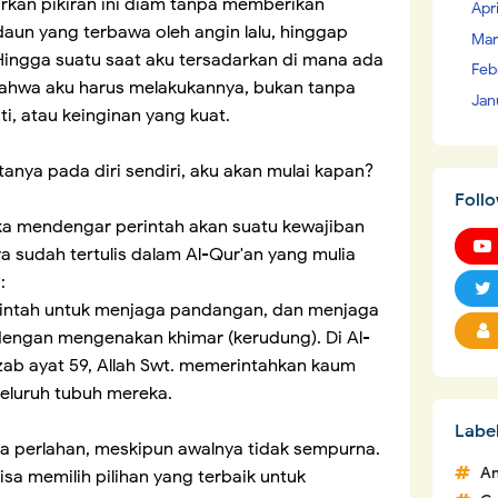
rkan pikiran ini diam tanpa memberikan
Apr
daun yang terbawa oleh angin lalu, hinggap
Mar
Hingga suatu saat aku tersadarkan di mana ada
Feb
ahwa aku harus melakukannya, bukan tanpa
Jan
ti, atau keinginan yang kuat.
anya pada diri sendiri, aku akan mulai kapan?
Foll
a mendengar perintah akan suatu kewajiban
sudah tertulis dalam Al-Qur'an yang mulia
:
erintah untuk menjaga pandangan, dan menjaga
dengan mengenakan khimar (kerudung). Di Al-
hzab ayat 59, Allah Swt. memerintahkan kaum
seluruh tubuh mereka.
Labe
 perlahan, meskipun awalnya tidak sempurna.
An
isa memilih pilihan yang terbaik untuk