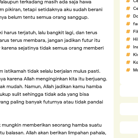
C
laupun terkadang masih ada saja hawa
C
m pikiran, tetapi setidaknya aku sudah berani
D
rnya belum tentu semua orang sanggup.
fa
Fi
harus terjatuh, lalu bangkit lagi, dan terus
H
arus terus membara, jangan jadikan futur itu
In
r karena sejatinya tidak semua orang memberi
Ki
Ko
Mo
 istikamah tidak selalu berjalan mulus pasti.
ya karena Allah menginginkan kita itu berjuang.
dak mudah. Namun, Allah jadikan kamu hamba
kup sulit sehingga tidak ada yang bisa
ang paling banyak futurnya atau tidak pandai
idak mungkin memberikan seorang hamba suatu
u balasan. Allah akan berikan limpahan pahala,