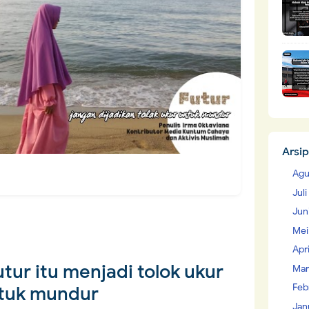
Arsip
Agu
Jul
Jun
Mei
Apr
tur itu menjadi tolok ukur
Mar
Feb
tuk mundur
Jan