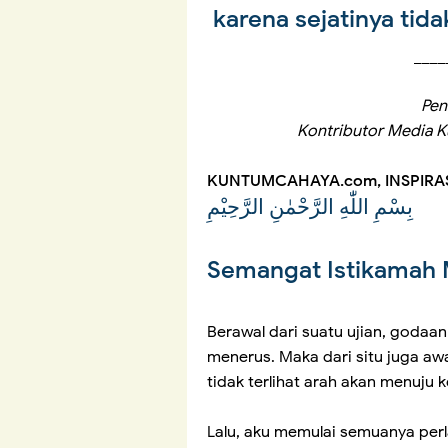
karena sejatinya ti
____
Pen
Kontributor Media K
KUNTUMCAHAYA.com, INSPIRA
بِسْمِ اللّٰهِ الرَّحْمٰنِ الرَّحِيْمِ
Semangat Istikamah 
Berawal dari suatu ujian, godaan
menerus. Maka dari situ juga awa
tidak terlihat arah akan menuju 
Lalu, aku memulai semuanya perl