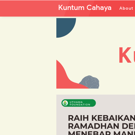
Kuntum Cahaya
About