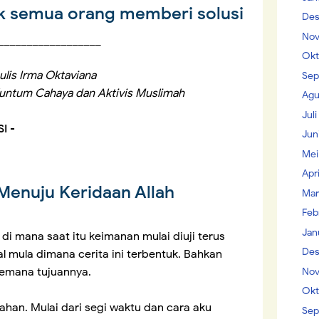
dak semua orang memberi solusi
Des
Nov
__________________
Okt
ulis Irma Oktaviana
Sep
untum Cahaya dan Aktivis Muslimah
Agu
Jul
SI
-
Jun
Mei
Apr
Menuju Keridaan Allah
Mar
Feb
Jan
 di mana saat itu keimanan mulai diuji terus
Des
l mula dimana cerita ini terbentuk. Bahkan
kemana tujuannya.
Nov
Okt
ahan. Mulai dari segi waktu dan cara aku
Sep