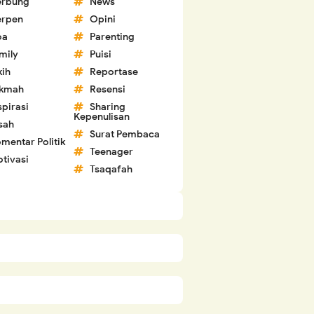
erbung
News
erpen
Opini
oa
Parenting
mily
Puisi
kih
Reportase
ikmah
Resensi
spirasi
Sharing
Kepenulisan
sah
Surat Pembaca
mentar Politik
Teenager
tivasi
Tsaqafah