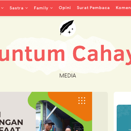
Opini
Surat Pembaca
Koment
Sastra
Family