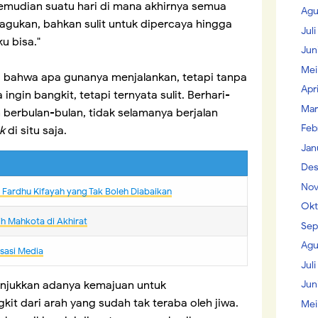
Kemudian suatu hari di mana akhirnya semua
Agu
agukan, bahkan sulit untuk dipercaya hingga
Jul
u bisa."
Jun
Mei
a bahwa apa gunanya menjalankan, tetapi tanpa
Apr
ngin bangkit, tetapi ternyata sulit. Berhari-
Mar
berbulan-bulan, tidak selamanya berjalan
Feb
k
di situ saja.
Jan
Des
Nov
Fardhu Kifayah yang Tak Boleh Diabaikan
Okt
h Mahkota di Akhirat
Sep
Agu
isasi Media
Juli
Jun
unjukkan adanya kemajuan untuk
it dari arah yang sudah tak teraba oleh jiwa.
Mei