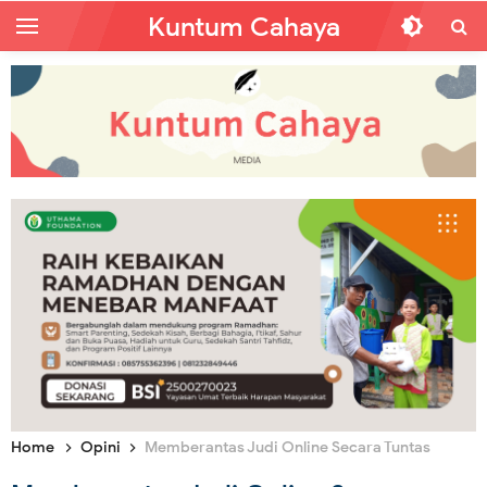
Kuntum Cahaya
Home
Opini
Memberantas Judi Online Secara Tuntas