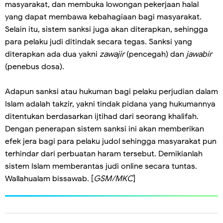
masyarakat, dan membuka lowongan pekerjaan halal
yang dapat membawa kebahagiaan bagi masyarakat.
Selain itu, sistem sanksi juga akan diterapkan, sehingga
para pelaku judi ditindak secara tegas. Sanksi yang
diterapkan ada dua yakni
zawajir
(pencegah) dan
jawabir
(penebus dosa).
Adapun sanksi atau hukuman bagi pelaku perjudian dalam
Islam adalah takzir, yakni tindak pidana yang hukumannya
ditentukan berdasarkan ijtihad dari seorang khalifah.
Dengan penerapan sistem sanksi ini akan memberikan
efek jera bagi para pelaku judol sehingga masyarakat pun
terhindar dari perbuatan haram tersebut. Demikianlah
sistem Islam memberantas judi online secara tuntas.
Wallahualam bissawab. [
GSM/MKC
]