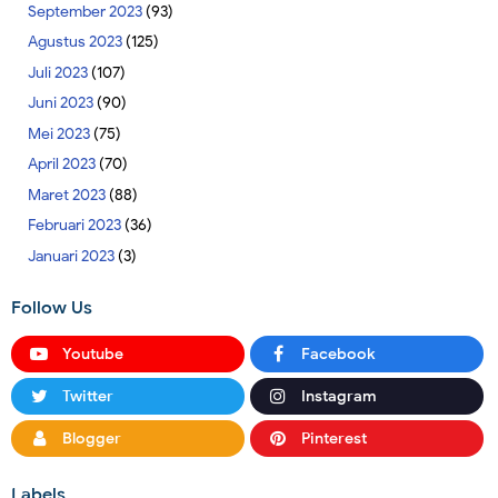
September 2023
(93)
Agustus 2023
(125)
Juli 2023
(107)
Juni 2023
(90)
Mei 2023
(75)
April 2023
(70)
Maret 2023
(88)
Februari 2023
(36)
Januari 2023
(3)
Follow Us
Youtube
Facebook
Twitter
Instagram
Blogger
Pinterest
Labels