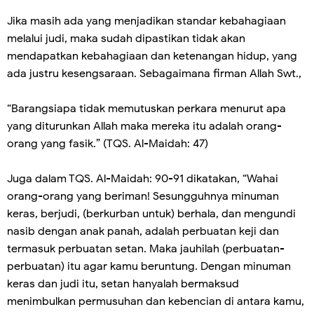
Jika masih ada yang menjadikan standar kebahagiaan
melalui judi, maka sudah dipastikan tidak akan
mendapatkan kebahagiaan dan ketenangan hidup, yang
ada justru kesengsaraan. Sebagaimana firman Allah Swt.,
“Barangsiapa tidak memutuskan perkara menurut apa
yang diturunkan Allah maka mereka itu adalah orang-
orang yang fasik.” (TQS. Al-Maidah: 47)
Juga dalam TQS. Al-Maidah: 90-91 dikatakan, “Wahai
orang-orang yang beriman! Sesungguhnya minuman
keras, berjudi, (berkurban untuk) berhala, dan mengundi
nasib dengan anak panah, adalah perbuatan keji dan
termasuk perbuatan setan. Maka jauhilah (perbuatan-
perbuatan) itu agar kamu beruntung. Dengan minuman
keras dan judi itu, setan hanyalah bermaksud
menimbulkan permusuhan dan kebencian di antara kamu,