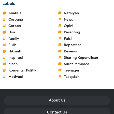
Labels
Analisis
Nafsiyah
Cerbung
News
Cerpen
Opini
Doa
Parenting
family
Puisi
Fikih
Reportase
Hikmah
Resensi
Inspirasi
Sharing Kepenulisan
Kisah
Surat Pembaca
Komentar Politik
Teenager
Motivasi
Tsaqafah
About Us
Contact Us