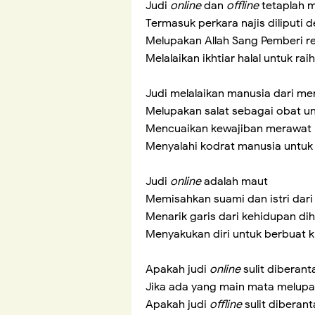
Judi
online
dan
offline
tetaplah 
Termasuk perkara najis diliputi
Melupakan Allah Sang Pemberi re
Melalaikan ikhtiar halal untuk ra
Judi melalaikan manusia dari men
Melupakan salat sebagai obat un
Mencuaikan kewajiban merawat 
Menyalahi kodrat manusia untu
Judi
online
adalah maut
Memisahkan suami dan istri dari
Menarik garis dari kehidupan dih
Menyakukan diri untuk berbuat k
Apakah judi
online
sulit diberant
Jika ada yang main mata melupa
Apakah judi
offline
sulit diberant