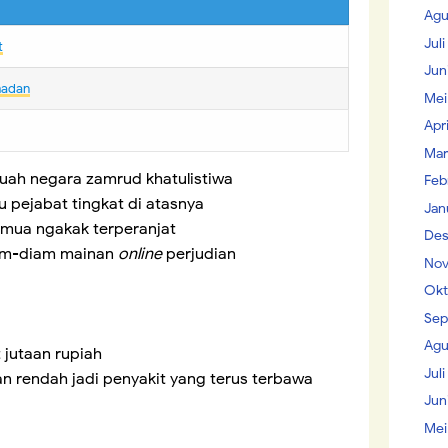
Agu
Jul
t
Jun
madan
Mei
Apr
Mar
uah negara zamrud khatulistiwa
Feb
u pejabat tingkat di atasnya
Jan
emua ngakak terperanjat
Des
iam-diam mainan
online
perjudian
Nov
Okt
Sep
Agu
 jutaan rupiah
Juli
an rendah jadi penyakit yang terus terbawa
Jun
Mei