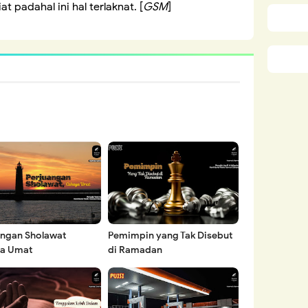
 padahal ini hal terlaknat. [
GSM
]
angan Sholawat
Pemimpin yang Tak Disebut
a Umat
di Ramadan