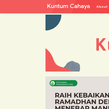
Kuntum Cahaya
About