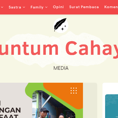
Opini
Surat Pembaca
Koment
Sastra
Family