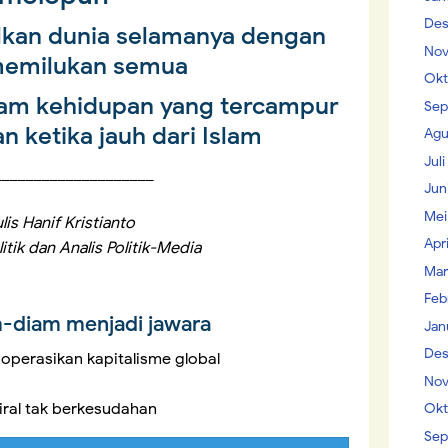
Des
lkan dunia selamanya dengan
Nov
memilukan semua
Okt
lam kehidupan yang tercampur
Sep
n ketika jauh dari Islam
Agu
Jul
____________________
Jun
Mei
lis Hanif Kristianto
Apr
itik dan Analis Politik-Media
Mar
Feb
m-diam menjadi jawara
Jan
Des
ioperasikan kapitalisme global
Nov
ral tak berkesudahan
Okt
Sep