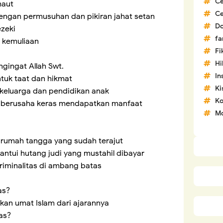
C
maut
C
 dengan permusuhan dan pikiran jahat setan
D
zeki
fa
ih kemuliaan
Fi
H
gingat Allah Swt.
In
tuk taat dan hikmat
Ki
keluarga dan pendidikan anak
Ko
k berusaha keras mendapatkan manfaat
Mo
 rumah tangga yang sudah terajut
antui hutang judi yang mustahil dibayar
riminalitas di ambang batas
as?
kan umat Islam dari ajarannya
as?