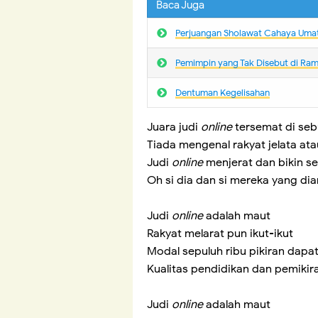
Baca Juga
Perjuangan Sholawat Cahaya Uma
Pemimpin yang Tak Disebut di Ra
Dentuman Kegelisahan
Juara judi
online
tersemat di seb
Tiada mengenal rakyat jelata ata
Judi
online
menjerat dan bikin s
Oh si dia dan si mereka yang d
Judi
online
adalah maut
Rakyat melarat pun ikut-ikut
Modal sepuluh ribu pikiran dapat
Kualitas pendidikan dan pemikir
Judi
online
adalah maut