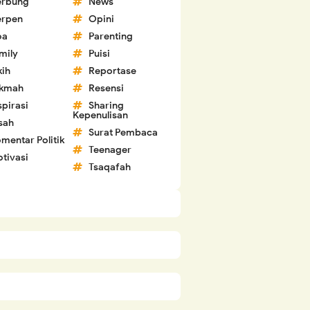
erbung
News
erpen
Opini
oa
Parenting
mily
Puisi
kih
Reportase
ikmah
Resensi
spirasi
Sharing
Kepenulisan
sah
Surat Pembaca
mentar Politik
Teenager
tivasi
Tsaqafah