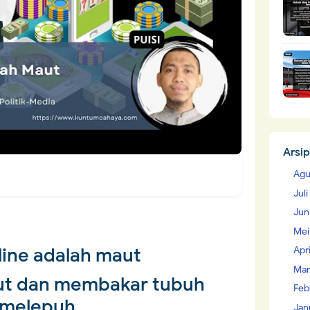
Arsip
Agu
Jul
Jun
Mei
line adalah maut
Apr
Mar
but dan membakar tubuh
Feb
melepuh
Jan