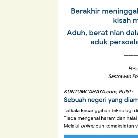
Berakhir meningga
kisah 
Aduh, berat nian da
aduk persoala
_____
Penu
Sastrawan Pol
KUNTUMCAHAYA.com, PUISI
-
Sebuah negeri yang dia
Tatkala kecanggihan teknologi d
Tiada mengenal haram dan halal
Melalui
online
pun kemaksiatan vi