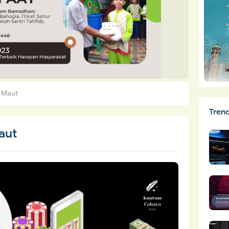
h Maut
Tren
aut