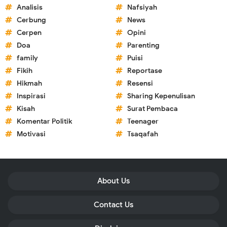
Analisis
Nafsiyah
Cerbung
News
Cerpen
Opini
Doa
Parenting
family
Puisi
Fikih
Reportase
Hikmah
Resensi
Inspirasi
Sharing Kepenulisan
Kisah
Surat Pembaca
Komentar Politik
Teenager
Motivasi
Tsaqafah
About Us
Contact Us