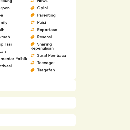
erbung
News
erpen
Opini
oa
Parenting
mily
Puisi
kih
Reportase
ikmah
Resensi
spirasi
Sharing
Kepenulisan
sah
Surat Pembaca
mentar Politik
Teenager
tivasi
Tsaqafah