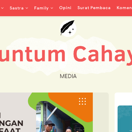
Opini
Surat Pembaca
Koment
Sastra
Family