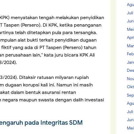
Agu
Jul
(KPK) menyatakan tengah melakukan penyidikan
Jun
T Taspen (Persero). Di KPK, ketika penanganan
Mei
artinya telah ditetapkan pula para tersangka.
Apr
umpulan alat bukti terkait penyidikan dugaan
Mar
 fiktif yang ada di PT Taspen (Persero) tahun
Feb
 perusahaan lain," kata juru bicara KPK Ali
3/2024).
Jan
Des
/2024). Ditaksir ratusan milyaran rupiah
Nov
 dugaan korupsi kali ini. Namun ini masih
Okt
akat dalam bentuk asuransi rentan
Sep
 negara maupun swasta dengan dalih investasi
Agu
Juli
Jun
pengaruh pada Integritas SDM
Mei