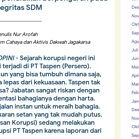
tegritas SDM
Des
Nov
_________________
Okt
Sep
enulis Nur Arofah
Agu
m Cahaya dan Aktivis Dakwah Jagakarsa
Jul
PINI
- Sejarah korupsi negeri ini
Jun
 terjadi di PT Taspen (Persero).
Mei
cun yang bisa tumbuh dimana saja,
Apr
a lepas dari kekuasaan. Taspen tak
Mar
bisa? Jabatan sangat riskan dengan
Feb
ientasi bahagianya dengan harta.
Jan
jalan instan untuk meraih bahagia.
Des
gkaran setan yang tak mudah putus.
Nov
san Korupsi) sedang melakukan
Okt
psi PT Taspen karena laporan dari
Sep