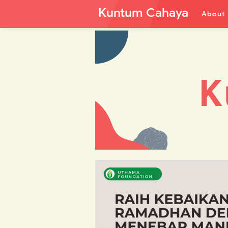
Kuntum Cahaya
About