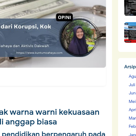
Arsip
Agu
Jul
Jun
Mei
ak warna warni kekuasaan
Apr
Mar
di anggap biasa
Feb
as pendidikan berpengaruh pada
Jan