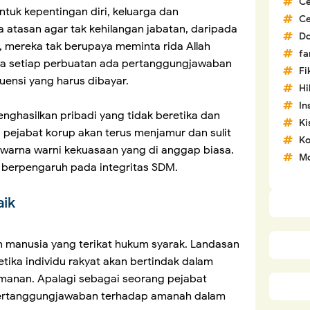
C
ntuk kepentingan diri, keluarga dan
C
 atasan agar tak kehilangan jabatan, daripada
D
, mereka tak berupaya meminta rida Allah
fa
wa setiap perbuatan ada pertanggungjawaban
Fi
kuensi yang harus dibayar.
H
In
nghasilkan pribadi yang tidak beretika dan
Ki
 pejabat korup akan terus menjamur dan sulit
Ko
 warna warni kekuasaan yang di anggap biasa.
Mo
n berpengaruh pada integritas SDM.
aik
n manusia yang terikat hukum syarak. Landasan
tika individu rakyat akan bertindak dalam
imanan. Apalagi sebagai seorang pejabat
pertanggungjawaban terhadap amanah dalam