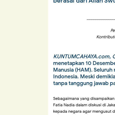
berasal dari Allah Sw
_____________
Pe
Kontribu
KUNTUMCAHAYA.com, O
menetapkan 10 Desember 
Manusia (HAM). Seluruh
Indonesia. Meski demiki
tanpa tanggung jawab pa
Sebagaimana yang disampaikan pe
Fatia Nadia dalam diskusi di Ja
kepada negara agar mengusut d