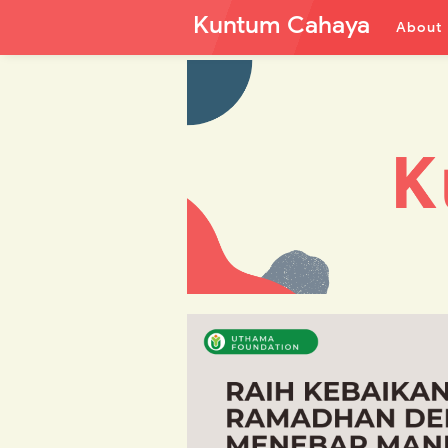
Kuntum Cahaya
About