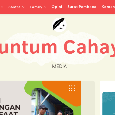
Opini
Surat Pembaca
Koment
Sastra
Family