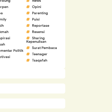
erbung
News
erpen
Opini
oa
Parenting
mily
Puisi
kih
Reportase
ikmah
Resensi
spirasi
Sharing
Kepenulisan
sah
Surat Pembaca
mentar Politik
Teenager
tivasi
Tsaqafah