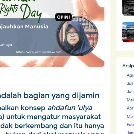
Arsip
Agu
Jul
Jun
adalah bagian yang dijamin
Mei
alkan konsep
ahdafun 'ulya
Apr
a) untuk mengatur masyarakat
Mar
 tidak berkembang dan itu hanya
Feb
Jan