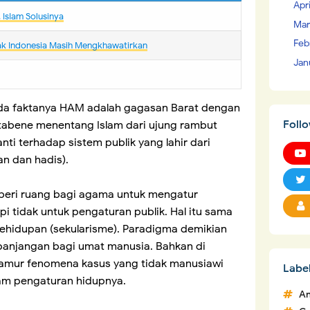
Apr
IsIam Solusinya
Mar
Feb
ak Indonesia Masih Mengkhawatirkan
Jan
da faktanya HAM adalah gagasan Barat dengan
Foll
otabene menentang Islam dari ujung rambut
nti terhadap sistem publik yang lahir dari
an dan hadis).
beri ruang bagi agama untuk mengatur
api tidak untuk pengaturan publik. Hal itu sama
hidupan (sekularisme). Paradigma demikian
panjangan bagi umat manusia. Bahkan di
njamur fenomena kasus yang tidak manusiawi
Labe
m pengaturan hidupnya.
An