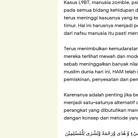
Kasus L9BT, manusia zombie, psi
pada semua bidang kehidupan d
terus meninggi kasusnya yang k
timur. Hal ini harusnya menjadi
dari nafsu manusia itu pasti mer
Terus menimbulkan kemudaratan 
mereka terlihat mewah dan mode
sebab meninggalkan banyak nilai
muslim dunia hari ini, HAM tel
pemiskinan, penyesatan dan pe
Karenanya adalah penting jika b
menjadi satu-satunya alternatif 
perangkat yang dibutuhkan manus
dengan konsep dan metode yang 
ِّ شَيْءٍ وَّ هُدًى وَّرَحْمَةً وَّبُشْرٰى لِلْمُسْلِمِيْنَ