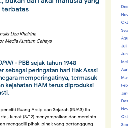
t., bukan dari akal manusia yang
Des
terbatas
Nov
____________________________
Okt
Sep
nulis Liza Khairina
Agu
tor Media Kuntum Cahaya
Jul
Jun
PINI -
PBB sejak tahun 1948
Mei
sebagai peringatan hari Hak Asasi
Apr
 negara memperingatinya, termasuk
Mar
an kejahatan HAM terus diproduksi
Feb
sti.
Jan
Des
Nov
neliti Ruang Arsip dan Sejarah (RUAS) Ita
karta, Jumat (8/12) menyampaikan dan meminta
Okt
an mengadili pihak-pihak yang bertanggung
Sep