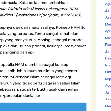
Indonesia. Kata beliau menambahkan,
Agu
Joko Widodo ada 12 kasus pelanggaran HAM
Jul
wujudkan." (voaindonesia[dot]com, 10/12/2023)
Jun
Mei
nsepnya dan dari mana asalnya. Konsep HAM itu
Apr
nusia yang terbatas. Tentu sangat lemah dan
Mar
sep yang menyeluruh. Apalagi sebagai metode,
Feb
pleks dari urusan pribadi, keluarga, masyarakat
Jan
 panggang dari api.
Des
l apabila HAM diambil sebagai konsep
Nov
ta. Lebih-lebih kaum muslimin yang secara
Okt
lah terikat dengan Islam sebagai ideologi.
Sep
luruh yang tidak perlu gagasan selain Islam.
Agu
bebasan, sudah terbukti rusak dan rentan
Juli
-persoalan dunia hari ini.
Jun
Mei