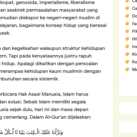
C
kopat, genosida, imperialisme, liberalisme
C
an seabrek permasalahan masyarakat yang
D
emudian diekspor ke negeri-negeri muslim di
fa
 pelajaran, bagaimana konsep hidup yang berasal
Fi
usak.
H
In
dan kegelisahan walaupun struktur kehidupan
Ki
rn. Tapi pada kenyataannya justru rapuh
Ko
 hidup. Apalagi dikaitkan dengan persoalan
Mo
ah merampas kehidupan kaum muslimin dengan
mbunuhan secara sistemik.
erbicara Hak Asasi Manusia, Islam harus
dan solusi. Sebab Islam memiliki segala
ia sejak dulu, hari ini dan masa depan
cemerlang. Dalam Al-Qur'an dijelaskan:
وَنَزَّلْنَا عَلَيْكَ الْـكِتٰبَ تِبْيَا نًا لِّـكُل