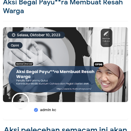
Aksi Begal Payu**ra Membuat Resah
Warga
Selasa, Oktober 10, 2023
Opini
admin kc
Aksi pelecehan semacam ini akan