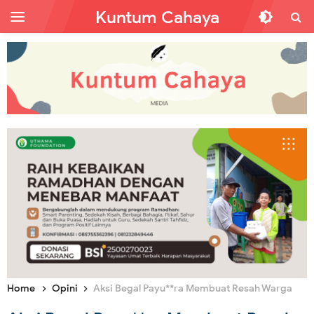
Kuntum Cahaya
Home
Opini
Aksi Begal Payu**ra Membuat Resah Warga