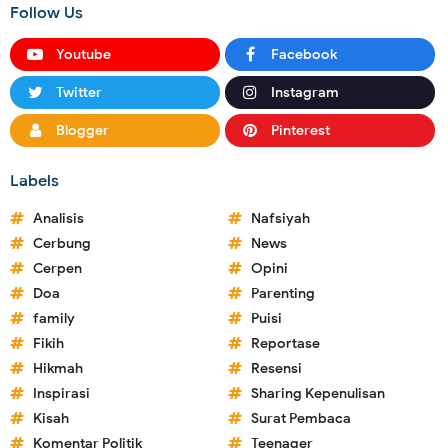
Follow Us
Youtube
Facebook
Twitter
Instagram
Blogger
Pinterest
Labels
Analisis
Nafsiyah
Cerbung
News
Cerpen
Opini
Doa
Parenting
family
Puisi
Fikih
Reportase
Hikmah
Resensi
Inspirasi
Sharing Kepenulisan
Kisah
Surat Pembaca
Komentar Politik
Teenager